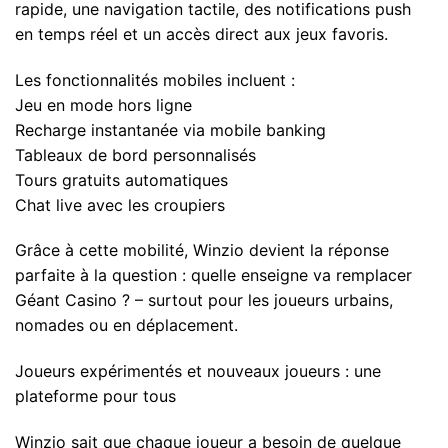
rapide, une navigation tactile, des notifications push
en temps réel et un accès direct aux jeux favoris.
Les fonctionnalités mobiles incluent :
Jeu en mode hors ligne
Recharge instantanée via mobile banking
Tableaux de bord personnalisés
Tours gratuits automatiques
Chat live avec les croupiers
Grâce à cette mobilité, Winzio devient la réponse
parfaite à la question : quelle enseigne va remplacer
Géant Casino ? – surtout pour les joueurs urbains,
nomades ou en déplacement.
Joueurs expérimentés et nouveaux joueurs : une
plateforme pour tous
Winzio sait que chaque joueur a besoin de quelque