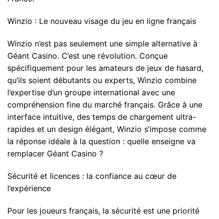
Winzio : Le nouveau visage du jeu en ligne français
Winzio n’est pas seulement une simple alternative à
Géant Casino. C’est une révolution. Conçue
spécifiquement pour les amateurs de jeux de hasard,
qu’ils soient débutants ou experts, Winzio combine
l’expertise d’un groupe international avec une
compréhension fine du marché français. Grâce à une
interface intuitive, des temps de chargement ultra-
rapides et un design élégant, Winzio s’impose comme
la réponse idéale à la question : quelle enseigne va
remplacer Géant Casino ?
Sécurité et licences : la confiance au cœur de
l’expérience
Pour les joueurs français, la sécurité est une priorité