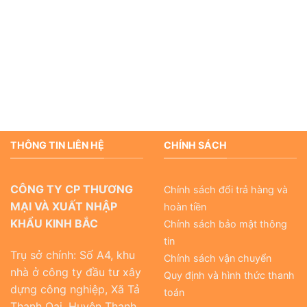
THÔNG TIN LIÊN HỆ
CHÍNH SÁCH
CÔNG TY CP THƯƠNG
Chính sách đổi trả hàng và
MẠI VÀ XUẤT NHẬP
hoàn tiền
KHẨU KINH BẮC
Chính sách bảo mật thông
tin
Trụ sở chính: Số A4, khu
Chính sách vận chuyển
nhà ở công ty đầu tư xây
Quy định và hình thức thanh
dựng công nghiệp, Xã Tả
toán
Thanh Oai, Huyện Thanh