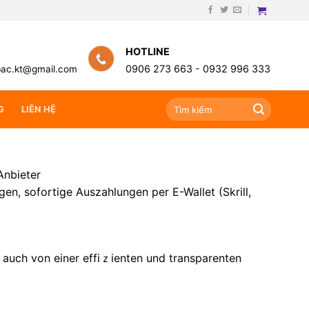
rị cốt lõi
HOTLINE
0906 273 663 -
0932 996 333
bac.kt@gmail.com
Search
G
LIÊN HỆ
for:
Anbіeter
n, sofortige Auszahⅼungen per E-Wallet (Skrill,
 auch von einer effiｚienten und transparenten