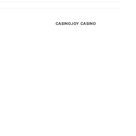
CASINOJOY CASINO