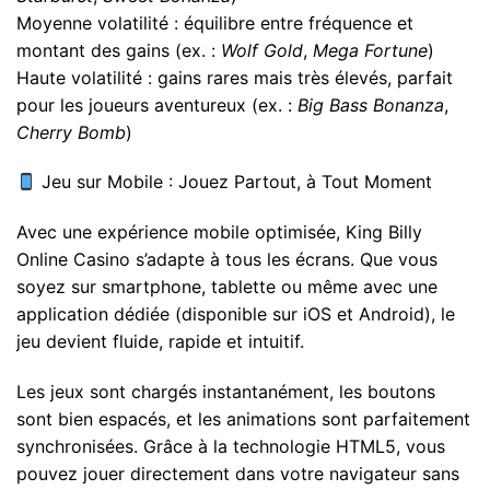
Moyenne volatilité : équilibre entre fréquence et
montant des gains (ex. :
Wolf Gold
,
Mega Fortune
)
Haute volatilité : gains rares mais très élevés, parfait
pour les joueurs aventureux (ex. :
Big Bass Bonanza
,
Cherry Bomb
)
Jeu sur Mobile : Jouez Partout, à Tout Moment
Avec une expérience mobile optimisée, King Billy
Online Casino s’adapte à tous les écrans. Que vous
soyez sur smartphone, tablette ou même avec une
application dédiée (disponible sur iOS et Android), le
jeu devient fluide, rapide et intuitif.
Les jeux sont chargés instantanément, les boutons
sont bien espacés, et les animations sont parfaitement
synchronisées. Grâce à la technologie HTML5, vous
pouvez jouer directement dans votre navigateur sans