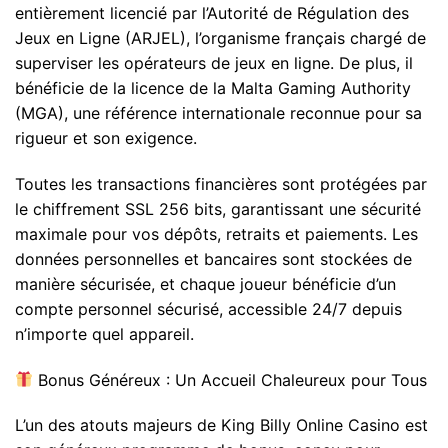
entièrement licencié par l’Autorité de Régulation des
Jeux en Ligne (ARJEL), l’organisme français chargé de
superviser les opérateurs de jeux en ligne. De plus, il
bénéficie de la licence de la Malta Gaming Authority
(MGA), une référence internationale reconnue pour sa
rigueur et son exigence.
Toutes les transactions financières sont protégées par
le chiffrement SSL 256 bits, garantissant une sécurité
maximale pour vos dépôts, retraits et paiements. Les
données personnelles et bancaires sont stockées de
manière sécurisée, et chaque joueur bénéficie d’un
compte personnel sécurisé, accessible 24/7 depuis
n’importe quel appareil.
Bonus Généreux : Un Accueil Chaleureux pour Tous
L’un des atouts majeurs de King Billy Online Casino est