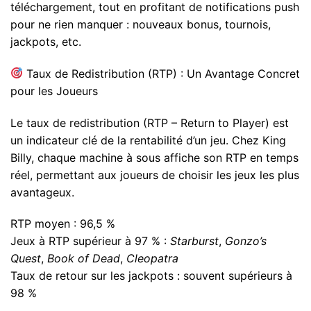
téléchargement, tout en profitant de notifications push
pour ne rien manquer : nouveaux bonus, tournois,
jackpots, etc.
Taux de Redistribution (RTP) : Un Avantage Concret
pour les Joueurs
Le taux de redistribution (RTP – Return to Player) est
un indicateur clé de la rentabilité d’un jeu. Chez King
Billy, chaque machine à sous affiche son RTP en temps
réel, permettant aux joueurs de choisir les jeux les plus
avantageux.
RTP moyen : 96,5 %
Jeux à RTP supérieur à 97 % :
Starburst
,
Gonzo’s
Quest
,
Book of Dead
,
Cleopatra
Taux de retour sur les jackpots : souvent supérieurs à
98 %