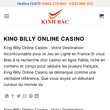
Bỏ
Hotline (24/7):
0906 273 663 - 0932 996 333
qua
nội
dung
KING BILLY ONLINE CASINO
King Billy Online Casino : Votre Destination
Incontournable pour le Jeu en Ligne en France Si vous
êtes à la recherche d’un casino en ligne fiable, riche en
contenu et conçu pour séduire les joueurs français,
King Billy Online Casino se démarque comme une
véritable référence. Que vous soyez un débutant
curieux du monde du
King Billy Online Casino : Votre Destination