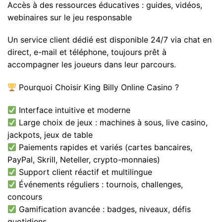
Accès à des ressources éducatives : guides, vidéos,
webinaires sur le jeu responsable
Un service client dédié est disponible 24/7 via chat en
direct, e-mail et téléphone, toujours prêt à
accompagner les joueurs dans leur parcours.
Pourquoi Choisir King Billy Online Casino ?
Interface intuitive et moderne
Large choix de jeux : machines à sous, live casino,
jackpots, jeux de table
Paiements rapides et variés (cartes bancaires,
PayPal, Skrill, Neteller, crypto-monnaies)
Support client réactif et multilingue
Événements réguliers : tournois, challenges,
concours
Gamification avancée : badges, niveaux, défis
quotidiens