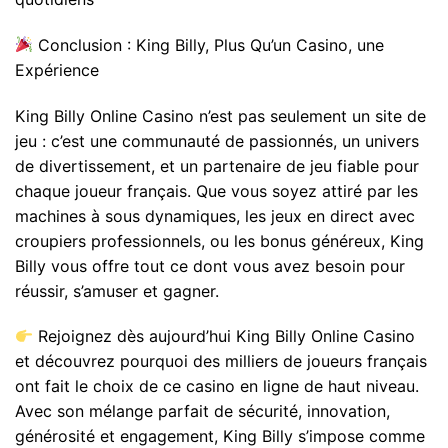
Conclusion : King Billy, Plus Qu’un Casino, une
Expérience
King Billy Online Casino n’est pas seulement un site de
jeu : c’est une communauté de passionnés, un univers
de divertissement, et un partenaire de jeu fiable pour
chaque joueur français. Que vous soyez attiré par les
machines à sous dynamiques, les jeux en direct avec
croupiers professionnels, ou les bonus généreux, King
Billy vous offre tout ce dont vous avez besoin pour
réussir, s’amuser et gagner.
Rejoignez dès aujourd’hui King Billy Online Casino
et découvrez pourquoi des milliers de joueurs français
ont fait le choix de ce casino en ligne de haut niveau.
Avec son mélange parfait de sécurité, innovation,
générosité et engagement, King Billy s’impose comme