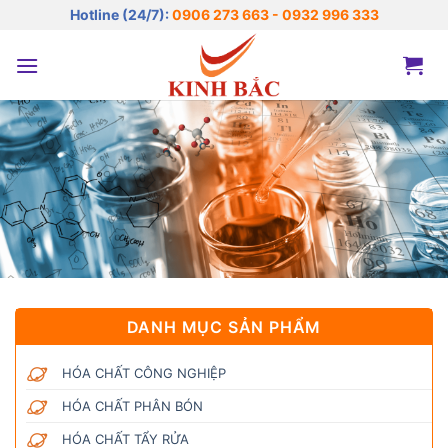
Bỏ
Hotline (24/7):
0906 273 663 - 0932 996 333
qua
nội
dung
DANH MỤC SẢN PHẨM
HÓA CHẤT CÔNG NGHIỆP
HÓA CHẤT PHÂN BÓN
HÓA CHẤT TẨY RỬA