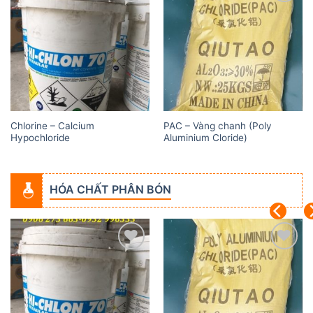
Add to
Add to
wishlist
wishlist
Chlorine – Calcium
PAC – Vàng chanh (Poly
Hypochloride
Aluminium Cloride)
HÓA CHẤT PHÂN BÓN
Add to
Add to
wishlist
wishlist