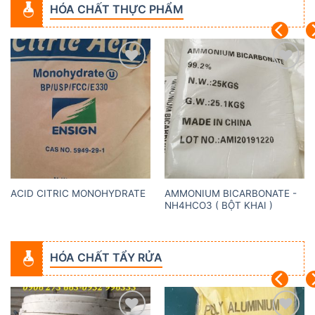
HÓA CHẤT THỰC PHẨM
Add to
Add to
wishlist
wishlist
AMMONIUM BICARBONATE -
ACID CITRIC MONOHYDRATE
NH4HCO3 ( BỘT KHAI )
HÓA CHẤT TẨY RỬA