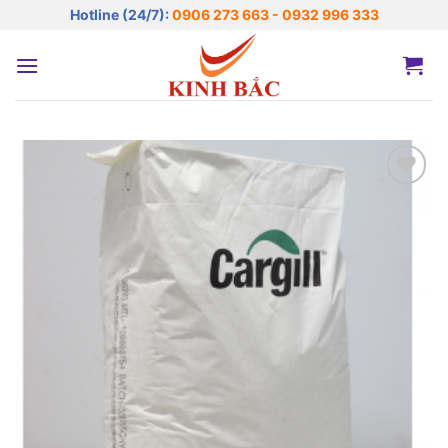
Bỏ
Hotline (24/7):
0906 273 663 - 0932 996 333
qua
nội
dung
Add to
wishlist