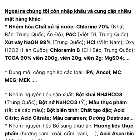
Ngoài ra chúng tôi còn nhập khẩu và cung cấp nhiều
mặt hàng khác:
* Nhóm hóa Chất xử lý nước:
Chlorine 70%
(Nhật
Bản, Trung Quốc, Ấn Độ);
PAC
(Việt Trì, Trung Quốc);
Xút vảy NaOH 99%
(Trung Quốc);
HCl
(Việt Nam); Oxy
H2O2 (Hàn Quốc);
Chloramin B
(CH Séc, Trung Quốc);
TCCA 90% viên 200g, viên 20g, viên 2g
;
MgSO4
;…..
* Dung môi công nghiệp các loại:
IPA
;
Ancol
;
MC
;
MEG
;
MEK
,….
* Nhóm nguyên liệu sản xuất:
Bột khai NH4HCO3
(Trung Quốc);
Bột nở NaHCO3
(Ý);
Màu thực phẩm
(tất cả các màu);
Bột biến tính
;
Chất tạo đặc
;
Acid
Citric
;
Acid Citrate
;
Màu caramen
;
Đường Destrose
….
* Nhóm nguyên liệu Bổ sung thức ăn:
Hương liệu thực
phẩm
(hương cam, xoài, cốm, vani, ….),
Acid Ascorbic