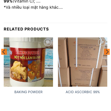
99%
(Vitamin C); ….
*Và nhiều loại mặt hàng khác….
RELATED PRODUCTS
Add to
Add to
wishlist
wishlist
BAKING POWDER
ACID ASCORBIC 99%