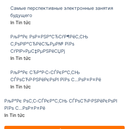
Самые перспективные электронные занятия
будущего
In Tin tức
РљР°Рє РѕР±РЅР°СЂСѓР¶РёС‚СЊ
С‚РѕРІР°СЂРёС‰РµР№ РїРѕ
СѓРІР»РµС‡РµРЅРёСЏРј
In Tin tức
РљР°Рє СЂР°Р·С‹СЃРєР°С‚СЊ
СЃРѕСЋР·РЅРёРєРѕРІ РїРѕ С…РѕР±Р±Рё
In Tin tức
РљР°Рє РѕС‚С‹СЃРєР°С‚СЊ СЃРѕСЋР·РЅРёРєРѕРІ
РїРѕ С…РѕР±Р±Рё
In Tin tức