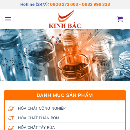
Bỏ
Hotline (24/7):
0906 273 663 - 0932 996 333
qua
nội
dung
DANH MỤC SẢN PHẨM
HÓA CHẤT CÔNG NGHIỆP
HÓA CHẤT PHÂN BÓN
HÓA CHẤT TẨY RỬA