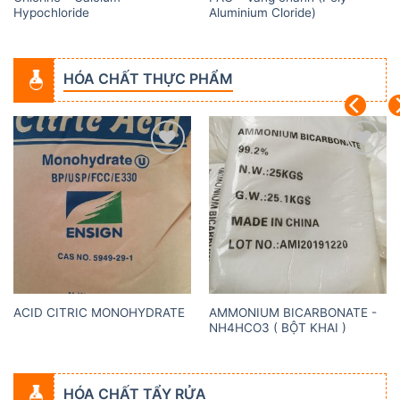
Hypochloride
Aluminium Cloride)
HÓA CHẤT THỰC PHẨM
Add to
Add to
wishlist
wishlist
AMMONIUM BICARBONATE -
ACID CITRIC MONOHYDRATE
NH4HCO3 ( BỘT KHAI )
HÓA CHẤT TẨY RỬA