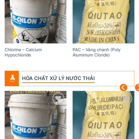
Add to
Add to
wishlist
wishlist
Chlorine – Calcium
PAC – Vàng chanh (Poly
Hypochloride
Aluminium Cloride)
HÓA CHẤT XỬ LÝ NƯỚC THẢI
Add to
Add to
wishlist
wishlist