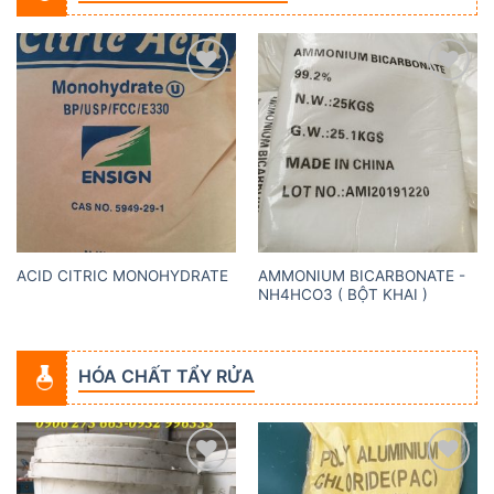
Add to
Add to
wishlist
wishlist
AMMONIUM BICARBONATE -
ACID CITRIC MONOHYDRATE
NH4HCO3 ( BỘT KHAI )
HÓA CHẤT TẨY RỬA
Add to
Add to