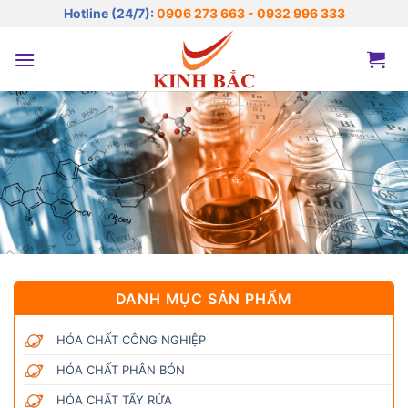
Bỏ
Hotline (24/7):
0906 273 663 - 0932 996 333
qua
nội
dung
DANH MỤC SẢN PHẨM
HÓA CHẤT CÔNG NGHIỆP
HÓA CHẤT PHÂN BÓN
HÓA CHẤT TẨY RỬA