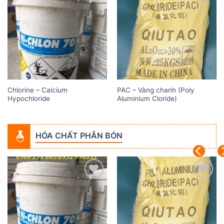
Add to
Add to
wishlist
wishlist
Chlorine – Calcium
PAC – Vàng chanh (Poly
Hypochloride
Aluminium Cloride)
HÓA CHẤT PHÂN BÓN
Add to
Add to
wishlist
wishlist