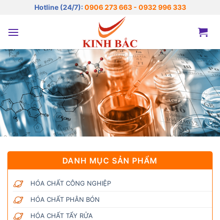
Bỏ
Hotline (24/7):
0906 273 663 - 0932 996 333
qua
nội
dung
DANH MỤC SẢN PHẨM
HÓA CHẤT CÔNG NGHIỆP
HÓA CHẤT PHÂN BÓN
HÓA CHẤT TẨY RỬA