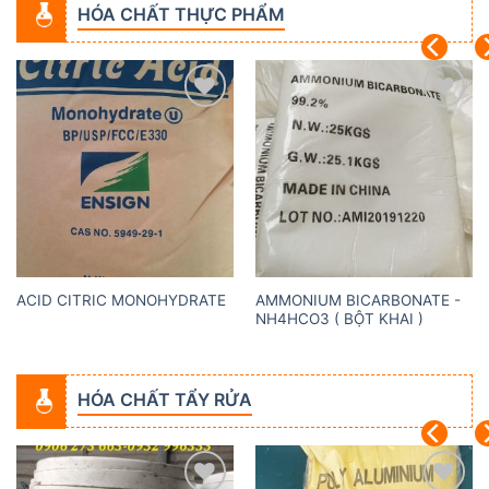
HÓA CHẤT THỰC PHẨM
Add to
Add to
wishlist
wishlist
AMMONIUM BICARBONATE -
ACID CITRIC MONOHYDRATE
NH4HCO3 ( BỘT KHAI )
HÓA CHẤT TẨY RỬA