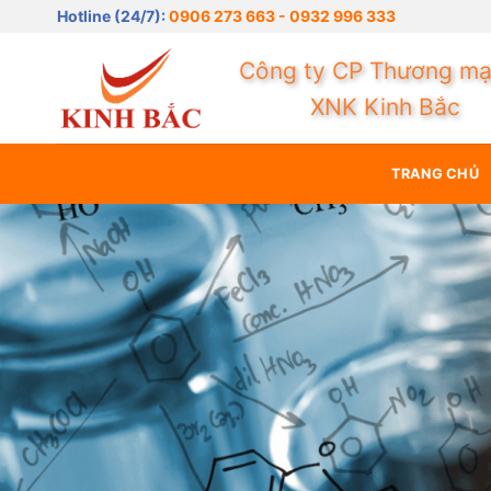
Bỏ
Niềm tin ma
Hotline (24/7):
0906 273 663 - 0932 996 333
qua
nội
Công ty CP Thương mạ
dung
XNK Kinh Bắc
TRANG CHỦ