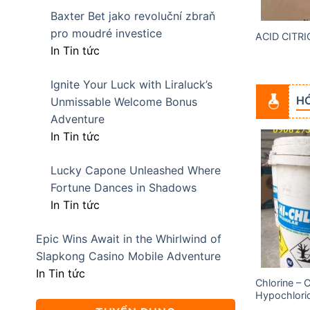
Baxter Bet jako revoluční zbraň
pro moudré investice
NH KHIẾT ẤN ĐỘ
SODIUM METABISULFIT
ACID CITR
In Tin tức
Ignite Your Luck with Liraluck’s
HÓ
Unmissable Welcome Bonus
Adventure
In Tin tức
Lucky Capone Unleashed Where
Add to
Add to
Fortune Dances in Shadows
wishlist
wishlist
In Tin tức
Epic Wins Await in the Whirlwind of
Slapkong Casino Mobile Adventure
In Tin tức
Chlorine – 
Acid Acetic (Axit Cacbocylic)
Hypochlori