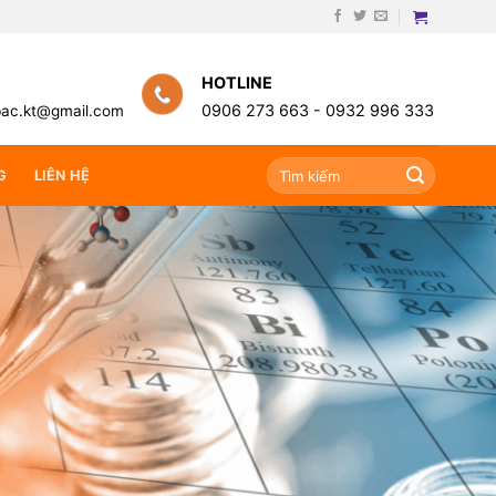
HOTLINE
0906 273 663 -
0932 996 333
bac.kt@gmail.com
Search
G
LIÊN HỆ
for: