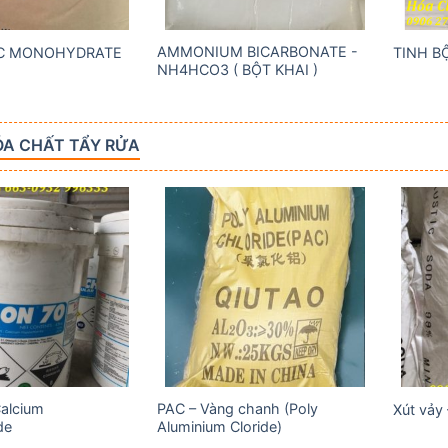
AMMONIUM BICARBONATE -
IC MONOHYDRATE
TINH B
NH4HCO3 ( BỘT KHAI )
A CHẤT TẨY RỬA
Add to
Add to
wishlist
wishlist
Calcium
PAC – Vàng chanh (Poly
Xút vảy
de
Aluminium Cloride)