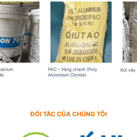
Add to
Add to
wishlist
wishlist
Calcium
PAC – Vàng chanh (Poly
Xút vảy
de
Aluminium Cloride)
ĐỐI TÁC CỦA CHÚNG TÔI