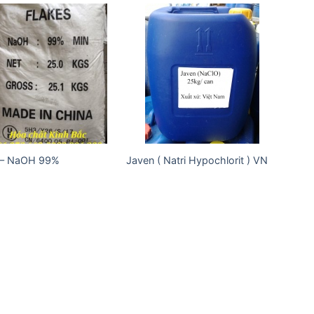
Add to
Add to
wishlist
wishlist
 – NaOH 99%
Javen ( Natri Hypochlorit ) VN