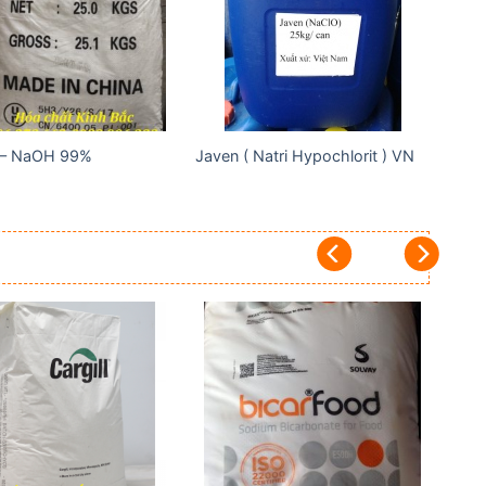
wishlist
wishlist
 – NaOH 99%
Javen ( Natri Hypochlorit ) VN
Add to
Add to
wishlist
wishlist