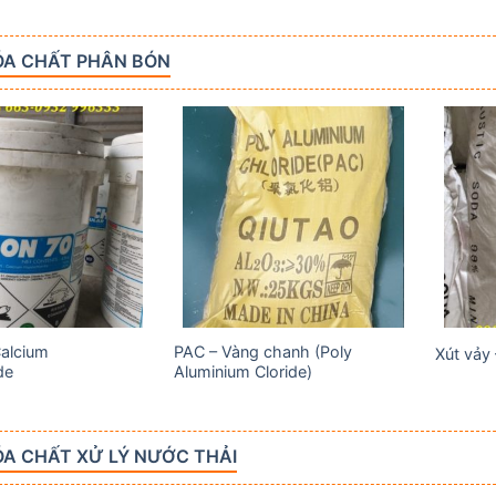
ÓA CHẤT PHÂN BÓN
Add to
Add to
wishlist
wishlist
Calcium
PAC – Vàng chanh (Poly
Xút vảy
de
Aluminium Cloride)
A CHẤT XỬ LÝ NƯỚC THẢI