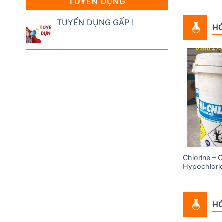
TUYỂN DỤNG
TUYỂN DỤNG GẤP !
H
Add to
Add to
wishlist
wishlist
Chlorine – 
Acid Acetic (Axit Cacbocylic)
Hypochlori
HÓ