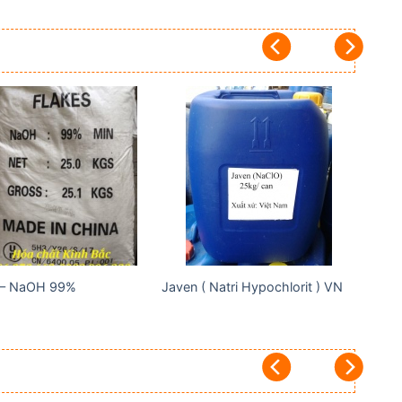
Add to
Add to
wishlist
wishlist
 – NaOH 99%
Javen ( Natri Hypochlorit ) VN