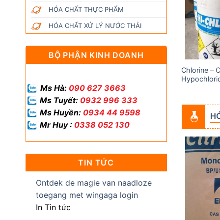
wishlist
wishlist
HÓA CHẤT THỰC PHẨM
HÓA CHẤT XỬ LÝ NƯỚC THẢI
BỘ PHẬN KINH DOANH
Chlorine – 
Acid Acetic (Axit Cacbocylic)
Hypochlori
Ms Hà:
090 627 3663
Ms Tuyết:
0932 996 333
Ms Huyền:
0934 44 9598
H
Mr Huy :
0338 052 130
TIN TỨC
Add to
Add to
wishlist
wishlist
Ontdek de magie van naadloze
toegang met wingaga login
In Tin tức