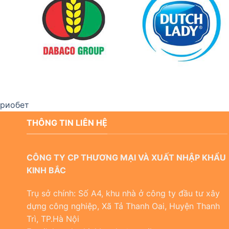
риобет
THÔNG TIN LIÊN HỆ
CÔNG TY CP THƯƠNG MẠI VÀ XUẤT NHẬP KHẨU
KINH BẮC
Trụ sở chính: Số A4, khu nhà ở công ty đầu tư xây
dựng công nghiệp, Xã Tả Thanh Oai, Huyện Thanh
Trì, TP.Hà Nội