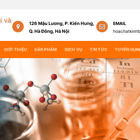
ng lại giá trị cốt lõi
i và
126 Mậu Lương, P. Kiến Hưng,
EMAIL
Q. Hà Đông, Hà Nội
hoachatkinh
GIỚI THIỆU
SẢN PHẨM
DỊCH VỤ
TIN TỨC
TUYỂN DỤN