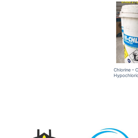
Add to
Add to
wishlist
wishlist
Chlorine – 
Acid Acetic (Axit Cacbocylic)
Hypochlori