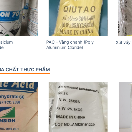
wishlist
wishlist
Calcium
PAC – Vàng chanh (Poly
Xút vảy
de
Aluminium Cloride)
ÓA CHẤT THỰC PHẨM
Add to
Add to
wishlist
wishlist