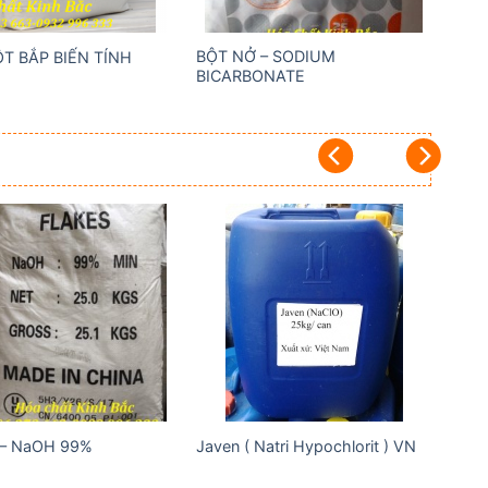
BỘT NỞ – SODIUM
ỘT BẮP BIẾN TÍNH
BICARBONATE
Add to
Add to
wishlist
wishlist
 – NaOH 99%
Javen ( Natri Hypochlorit ) VN