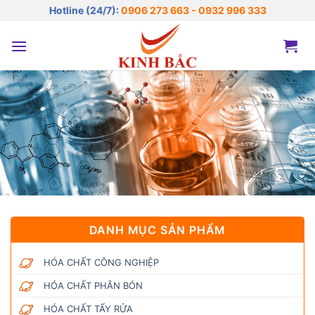
Bỏ
Hotline (24/7):
0906 273 663 - 0932 996 333
qua
nội
dung
DANH MỤC SẢN PHẨM
HÓA CHẤT CÔNG NGHIỆP
HÓA CHẤT PHÂN BÓN
HÓA CHẤT TẨY RỬA