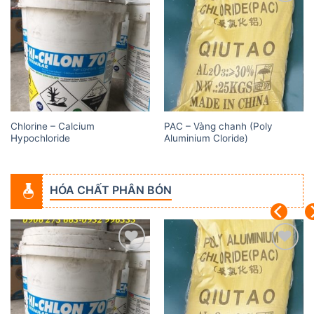
Add to
Add to
wishlist
wishlist
Chlorine – Calcium
PAC – Vàng chanh (Poly
Hypochloride
Aluminium Cloride)
HÓA CHẤT PHÂN BÓN
Add to
Add to
wishlist
wishlist