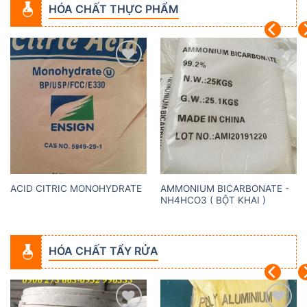
HÓA CHẤT THỰC PHẨM
Add to
Add to
wishlist
wishlist
AMMONIUM BICARBONATE -
ACID CITRIC MONOHYDRATE
NH4HCO3 ( BỘT KHAI )
HÓA CHẤT TẨY RỬA