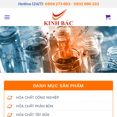
Bỏ
Hotline (24/7):
0906 273 663 - 0932 996 333
qua
nội
dung
DANH MỤC SẢN PHẨM
HÓA CHẤT CÔNG NGHIỆP
HÓA CHẤT PHÂN BÓN
HÓA CHẤT TẨY RỬA