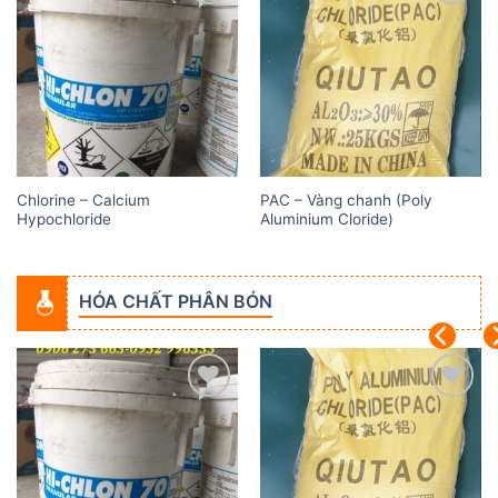
Add to
Add to
wishlist
wishlist
Chlorine – Calcium
PAC – Vàng chanh (Poly
Hypochloride
Aluminium Cloride)
HÓA CHẤT PHÂN BÓN
Add to
Add to
wishlist
wishlist