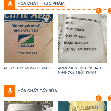
HÓA CHẤT THỰC PHẨM
Add to
Add to
wishlist
wishlist
AMMONIUM BICARBONATE -
ACID CITRIC MONOHYDRATE
NH4HCO3 ( BỘT KHAI )
HÓA CHẤT TẨY RỬA