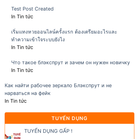
Test Post Created
In Tin tức
เริ่มแทงหวยออนไลน์ครั้งแรก ต้องเตรียมอะไรและ
ทำความเข้าใจระบบยังไง
In Tin tức
Что такое блэкспрут и зачем он нужен новичку
In Tin tức
Как найти рабочее зеркало Блэкспрут и не
нарваться на фейк
In Tin tức
TUYỂN DỤNG
TUYỂN DỤNG GẤP !