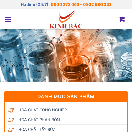
Bỏ
Hotline (24/7):
0906 273 663 - 0932 996 333
qua
nội
dung
DANH MỤC SẢN PHẨM
HÓA CHẤT CÔNG NGHIỆP
HÓA CHẤT PHÂN BÓN
HÓA CHẤT TẨY RỬA