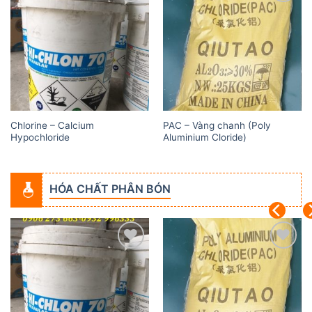
Add to
Add to
wishlist
wishlist
Chlorine – Calcium
PAC – Vàng chanh (Poly
Hypochloride
Aluminium Cloride)
HÓA CHẤT PHÂN BÓN
Add to
Add to
wishlist
wishlist