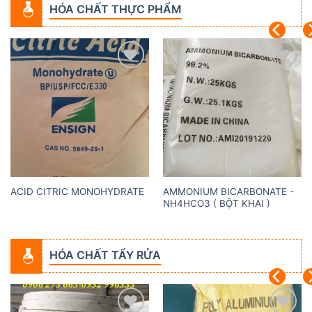
HÓA CHẤT THỰC PHẨM
Add to
Add to
wishlist
wishlist
AMMONIUM BICARBONATE -
ACID CITRIC MONOHYDRATE
NH4HCO3 ( BỘT KHAI )
HÓA CHẤT TẨY RỬA