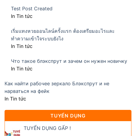
Test Post Created
In Tin tức
เริ่มแทงหวยออนไลน์ครั้งแรก ต้องเตรียมอะไรและ
ทำความเข้าใจระบบยังไง
In Tin tức
Что такое блэкспрут и зачем он нужен новичку
In Tin tức
Как найти рабочее зеркало Блэкспрут и не
нарваться на фейк
In Tin tức
TUYỂN DỤNG
TUYỂN DỤNG GẤP !