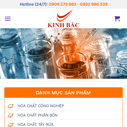
Bỏ
Hotline (24/7):
0906 273 663 - 0932 996 333
qua
nội
dung
DANH MỤC SẢN PHẨM
HÓA CHẤT CÔNG NGHIỆP
HÓA CHẤT PHÂN BÓN
HÓA CHẤT TẨY RỬA