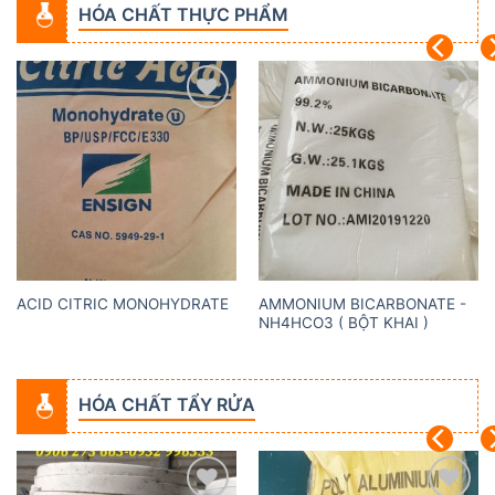
HÓA CHẤT THỰC PHẨM
Add to
Add to
wishlist
wishlist
AMMONIUM BICARBONATE -
ACID CITRIC MONOHYDRATE
NH4HCO3 ( BỘT KHAI )
HÓA CHẤT TẨY RỬA