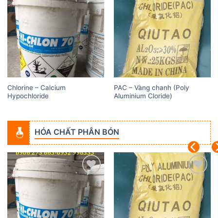
Add to
Add to
wishlist
wishlist
Chlorine – Calcium
PAC – Vàng chanh (Poly
Hypochloride
Aluminium Cloride)
HÓA CHẤT PHÂN BÓN
Add to
Add to
wishlist
wishlist