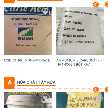
Add to
Add to
wishlist
wishlist
AMMONIUM BICARBONATE -
ACID CITRIC MONOHYDRATE
NH4HCO3 ( BỘT KHAI )
HÓA CHẤT TẨY RỬA
Add to
Add to