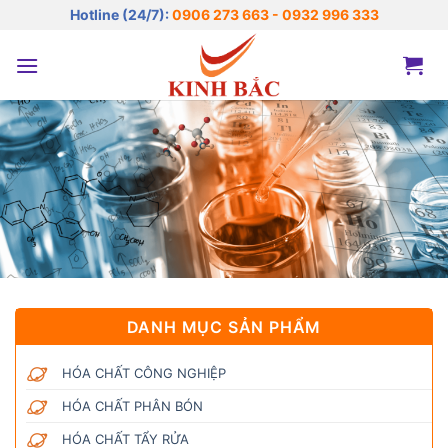
Bỏ
Hotline (24/7):
0906 273 663 - 0932 996 333
qua
nội
dung
DANH MỤC SẢN PHẨM
HÓA CHẤT CÔNG NGHIỆP
HÓA CHẤT PHÂN BÓN
HÓA CHẤT TẨY RỬA