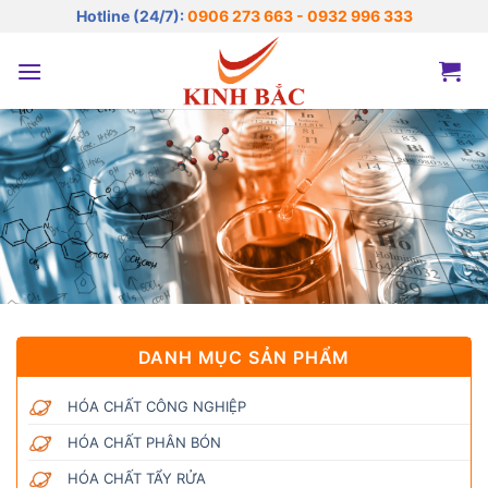
Bỏ
Hotline (24/7):
0906 273 663 - 0932 996 333
qua
nội
dung
DANH MỤC SẢN PHẨM
HÓA CHẤT CÔNG NGHIỆP
HÓA CHẤT PHÂN BÓN
HÓA CHẤT TẨY RỬA