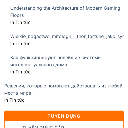
Understanding the Architecture of Modern Gaming
Floors
In Tin tức
Wielkie_bogactwo_mitologii_i_thor_fortune_jako_sym
In Tin tức
Как функционируют новейшие системы
интеллектуального дома
In Tin tức
Решения, которые помогают действовать из любой
места мира
In Tin tức
TUYỂN DỤNG
TUYỂN DỤNG GẤP !