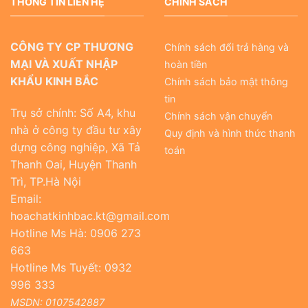
THÔNG TIN LIÊN HỆ
CHÍNH SÁCH
CÔNG TY CP THƯƠNG
Chính sách đổi trả hàng và
MẠI VÀ XUẤT NHẬP
hoàn tiền
KHẨU KINH BẮC
Chính sách bảo mật thông
tin
Trụ sở chính: Số A4, khu
Chính sách vận chuyển
nhà ở công ty đầu tư xây
Quy định và hình thức thanh
dựng công nghiệp, Xã Tả
toán
Thanh Oai, Huyện Thanh
Trì, TP.Hà Nội
Email:
hoachatkinhbac.kt@gmail.com
Hotline Ms Hà: 0906 273
663
Hotline Ms Tuyết: 0932
996 333
MSDN: 0107542887