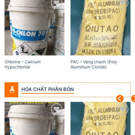
Add to
Add to
wishlist
wishlist
Chlorine – Calcium
PAC – Vàng chanh (Poly
Hypochloride
Aluminium Cloride)
HÓA CHẤT PHÂN BÓN
Add to
Add to
wishlist
wishlist