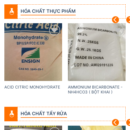
HÓA CHẤT THỰC PHẨM
Add to
Add to
wishlist
wishlist
AMMONIUM BICARBONATE -
ACID CITRIC MONOHYDRATE
NH4HCO3 ( BỘT KHAI )
HÓA CHẤT TẨY RỬA