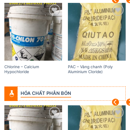
Add to
Add to
wishlist
wishlist
Chlorine – Calcium
PAC – Vàng chanh (Poly
Hypochloride
Aluminium Cloride)
HÓA CHẤT PHÂN BÓN
Add to
Add to
wishlist
wishlist