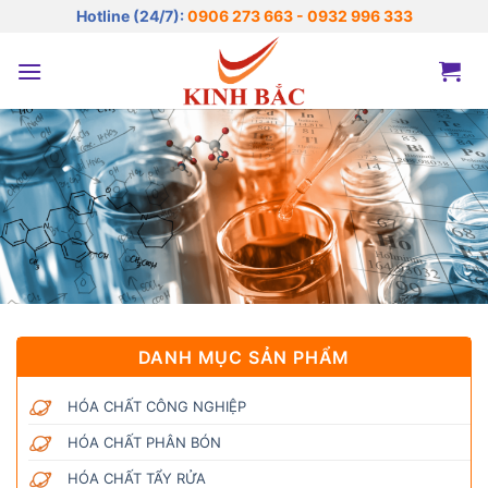
Bỏ
Hotline (24/7):
0906 273 663 - 0932 996 333
qua
nội
dung
DANH MỤC SẢN PHẨM
HÓA CHẤT CÔNG NGHIỆP
HÓA CHẤT PHÂN BÓN
HÓA CHẤT TẨY RỬA