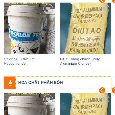
Add to
Add to
wishlist
wishlist
Chlorine – Calcium
PAC – Vàng chanh (Poly
Hypochloride
Aluminium Cloride)
HÓA CHẤT PHÂN BÓN
Add to
Add to
wishlist
wishlist