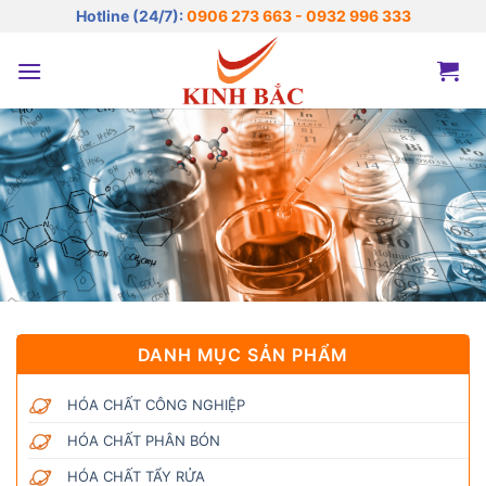
Bỏ
Hotline (24/7):
0906 273 663 - 0932 996 333
qua
nội
dung
DANH MỤC SẢN PHẨM
HÓA CHẤT CÔNG NGHIỆP
HÓA CHẤT PHÂN BÓN
HÓA CHẤT TẨY RỬA