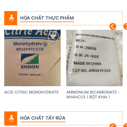
HÓA CHẤT THỰC PHẨM
Add to
Add to
wishlist
wishlist
AMMONIUM BICARBONATE -
ACID CITRIC MONOHYDRATE
NH4HCO3 ( BỘT KHAI )
HÓA CHẤT TẨY RỬA