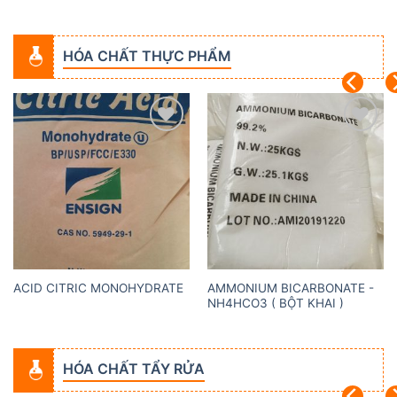
HÓA CHẤT THỰC PHẨM
Add to
Add to
wishlist
wishlist
AMMONIUM BICARBONATE -
ACID CITRIC MONOHYDRATE
NH4HCO3 ( BỘT KHAI )
HÓA CHẤT TẨY RỬA