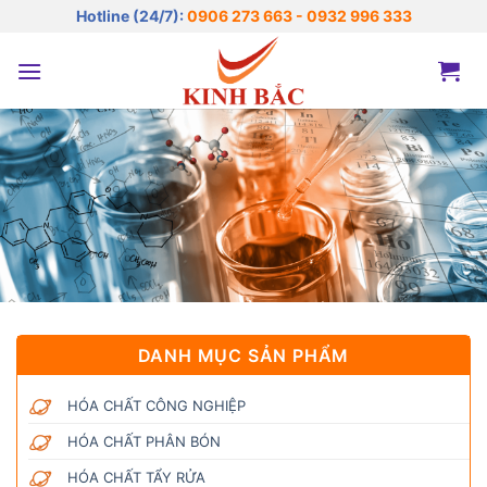
Bỏ
Hotline (24/7):
0906 273 663 - 0932 996 333
qua
nội
dung
DANH MỤC SẢN PHẨM
HÓA CHẤT CÔNG NGHIỆP
HÓA CHẤT PHÂN BÓN
HÓA CHẤT TẨY RỬA