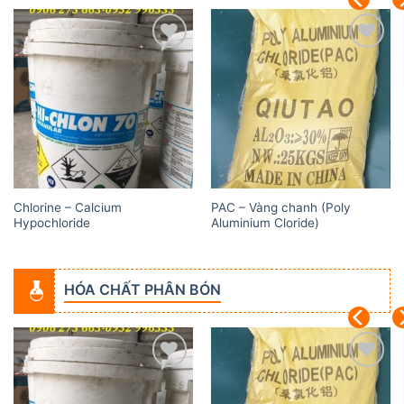
Add to
Add to
wishlist
wishlist
Chlorine – Calcium
PAC – Vàng chanh (Poly
Hypochloride
Aluminium Cloride)
HÓA CHẤT PHÂN BÓN
Add to
Add to
wishlist
wishlist