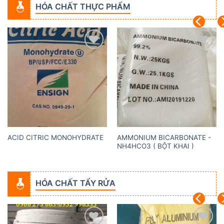
HÓA CHẤT THỰC PHẨM
Add to
Add to
wishlist
wishlist
AMMONIUM BICARBONATE -
ACID CITRIC MONOHYDRATE
NH4HCO3 ( BỘT KHAI )
HÓA CHẤT TẨY RỬA