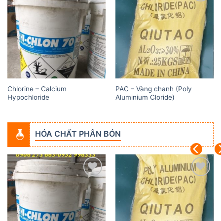
Add to
Add to
wishlist
wishlist
Chlorine – Calcium
PAC – Vàng chanh (Poly
Hypochloride
Aluminium Cloride)
HÓA CHẤT PHÂN BÓN
Add to
Add to
wishlist
wishlist