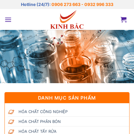
Bỏ
Hotline (24/7):
0906 273 663 - 0932 996 333
qua
nội
dung
DANH MỤC SẢN PHẨM
HÓA CHẤT CÔNG NGHIỆP
HÓA CHẤT PHÂN BÓN
HÓA CHẤT TẨY RỬA