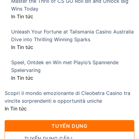
Master the Thrill of CS GO Roll Bit and Unlock Big
Wins Today
In Tin tức
Unleash Your Fortune at Talismania Casino Australia
Dive into Thrilling Winning Sparks
In Tin tức
Speel, Ontdek en Win met Playio’s Spannende
Spelervaring
In Tin tức
Scopri il mondo emozionante di Cleobetra Casino tra
vincite sorprendenti e opportunità uniche
In Tin tức
TUYỂN DỤNG
TUYỂN DỤNG GẤP !