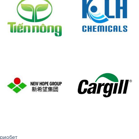
риобет