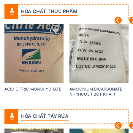
HÓA CHẤT THỰC PHẨM
Add to
Add to
wishlist
wishlist
AMMONIUM BICARBONATE -
ACID CITRIC MONOHYDRATE
NH4HCO3 ( BỘT KHAI )
HÓA CHẤT TẨY RỬA