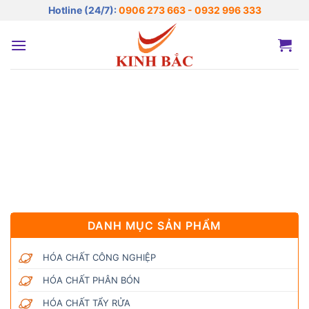
Bỏ
Hotline (24/7):
0906 273 663 - 0932 996 333
qua
nội
dung
DANH MỤC SẢN PHẨM
HÓA CHẤT CÔNG NGHIỆP
HÓA CHẤT PHÂN BÓN
HÓA CHẤT TẨY RỬA