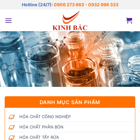
Bỏ
Hotline (24/7):
0906 273 663 - 0932 996 333
qua
nội
dung
DANH MỤC SẢN PHẨM
HÓA CHẤT CÔNG NGHIỆP
HÓA CHẤT PHÂN BÓN
HÓA CHẤT TẨY RỬA