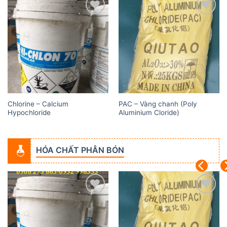
Add to
Add to
wishlist
wishlist
Chlorine – Calcium
PAC – Vàng chanh (Poly
Hypochloride
Aluminium Cloride)
HÓA CHẤT PHÂN BÓN
Add to
Add to
wishlist
wishlist