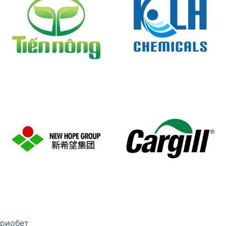
риобет