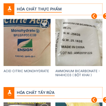
HÓA CHẤT THỰC PHẨM
Add to
Add to
wishlist
wishlist
AMMONIUM BICARBONATE -
ACID CITRIC MONOHYDRATE
NH4HCO3 ( BỘT KHAI )
HÓA CHẤT TẨY RỬA