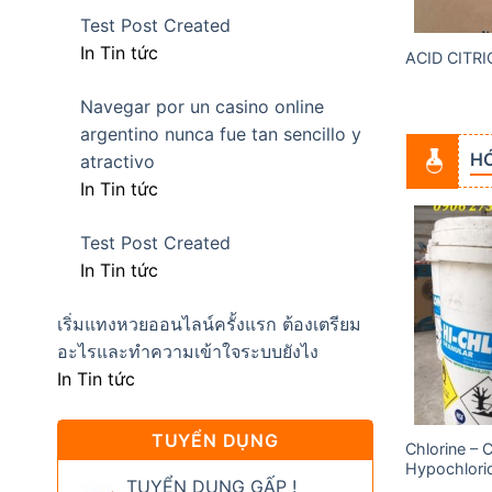
Test Post Created
In Tin tức
NH KHIẾT ẤN ĐỘ
SODIUM METABISULFIT
ACID CITR
Navegar por un casino online
argentino nunca fue tan sencillo y
HÓ
atractivo
In Tin tức
Test Post Created
In Tin tức
Add to
Add to
wishlist
wishlist
เริ่มแทงหวยออนไลน์ครั้งแรก ต้องเตรียม
อะไรและทำความเข้าใจระบบยังไง
In Tin tức
TUYỂN DỤNG
Chlorine – 
Acid Acetic (Axit Cacbocylic)
Hypochlori
TUYỂN DỤNG GẤP !