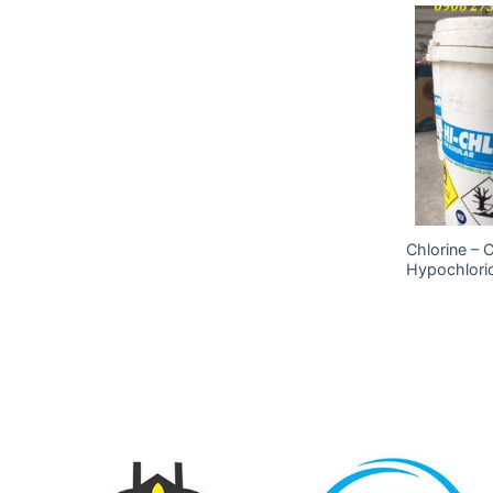
Add to
Add to
wishlist
wishlist
Chlorine – 
Acid Acetic (Axit Cacbocylic)
Hypochlori