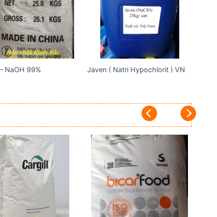
wishlist
wishlist
 – NaOH 99%
Javen ( Natri Hypochlorit ) VN
Add to
Add to
wishlist
wishlist