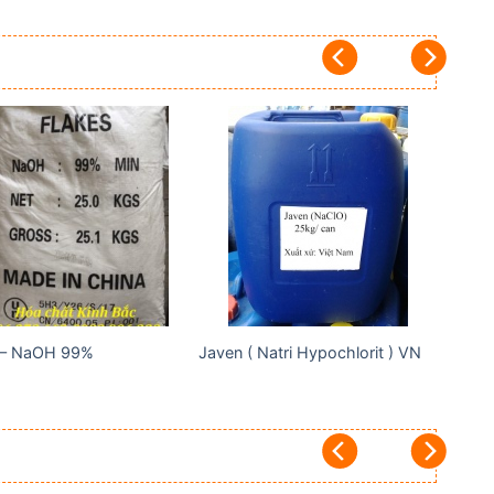
Add to
Add to
wishlist
wishlist
 – NaOH 99%
Javen ( Natri Hypochlorit ) VN