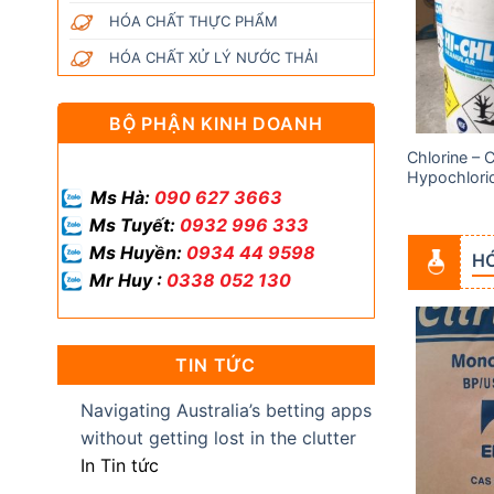
wishlist
wishlist
HÓA CHẤT THỰC PHẨM
HÓA CHẤT XỬ LÝ NƯỚC THẢI
BỘ PHẬN KINH DOANH
Chlorine – 
Acid Acetic (Axit Cacbocylic)
Hypochlori
Ms Hà:
090 627 3663
Ms Tuyết:
0932 996 333
Ms Huyền:
0934 44 9598
H
Mr Huy :
0338 052 130
TIN TỨC
Add to
Add to
wishlist
wishlist
Navigating Australia’s betting apps
without getting lost in the clutter
In Tin tức