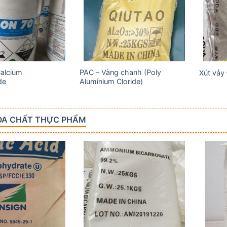
wishlist
wishlist
Calcium
PAC – Vàng chanh (Poly
Xút vảy
de
Aluminium Cloride)
ÓA CHẤT THỰC PHẨM
Add to
Add to
wishlist
wishlist