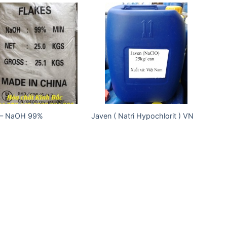
Add to
Add to
wishlist
wishlist
 – NaOH 99%
Javen ( Natri Hypochlorit ) VN