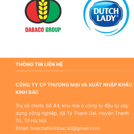
THÔNG TIN LIÊN HỆ
CÔNG TY CP THƯƠNG MẠI VÀ XUẤT NHẬP KHẨU
KINH BẮC
Trụ sở chính: Số A4, khu nhà ở công ty đầu tư xây
dựng công nghiệp, Xã Tả Thanh Oai, Huyện Thanh
Trì, TP.Hà Nội
Email: hoachatkinhbac.kt@gmail.com