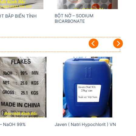
BỘT NỞ – SODIUM
ỘT BẮP BIẾN TÍNH
BICARBONATE
Add to
Add to
wishlist
wishlist
 – NaOH 99%
Javen ( Natri Hypochlorit ) VN