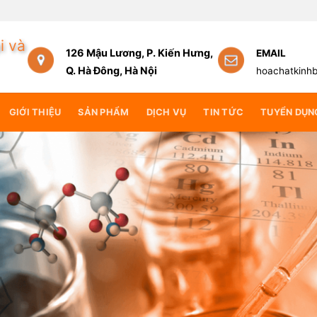
ng lại giá trị cốt lõi
i và
126 Mậu Lương, P. Kiến Hưng,
EMAIL
Q. Hà Đông, Hà Nội
hoachatkinh
GIỚI THIỆU
SẢN PHẨM
DỊCH VỤ
TIN TỨC
TUYỂN DỤN