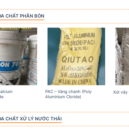
ÓA CHẤT PHÂN BÓN
Add to
Add to
wishlist
wishlist
Calcium
PAC – Vàng chanh (Poly
Xút vảy
de
Aluminium Cloride)
A CHẤT XỬ LÝ NƯỚC THẢI