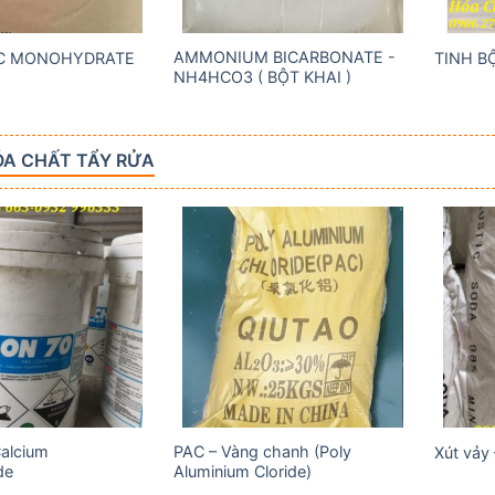
AMMONIUM BICARBONATE -
IC MONOHYDRATE
TINH B
NH4HCO3 ( BỘT KHAI )
A CHẤT TẨY RỬA
Add to
Add to
wishlist
wishlist
Calcium
PAC – Vàng chanh (Poly
Xút vảy
de
Aluminium Cloride)