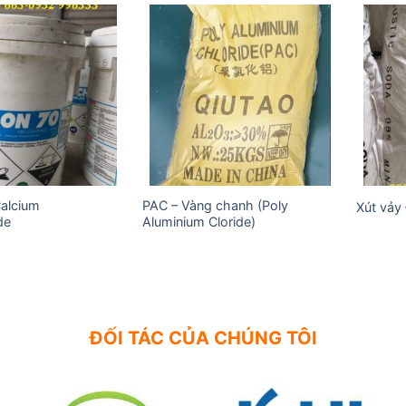
Add to
Add to
wishlist
wishlist
Calcium
PAC – Vàng chanh (Poly
Xút vảy
de
Aluminium Cloride)
ĐỐI TÁC CỦA CHÚNG TÔI