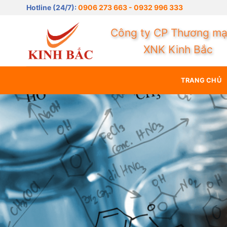
Bỏ
Niềm tin ma
Hotline (24/7):
0906 273 663 - 0932 996 333
qua
nội
Công ty CP Thương mạ
dung
XNK Kinh Bắc
TRANG CHỦ