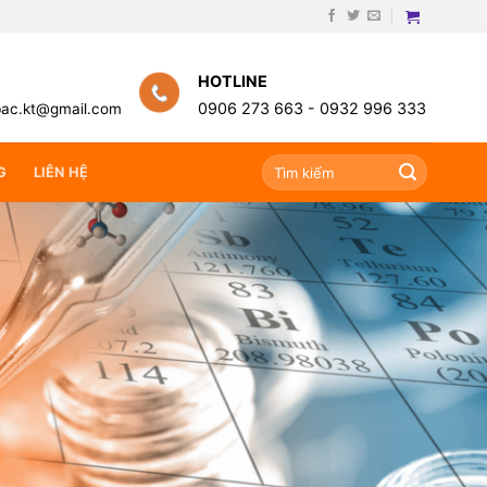
HOTLINE
0906 273 663 -
0932 996 333
bac.kt@gmail.com
Search
G
LIÊN HỆ
for: