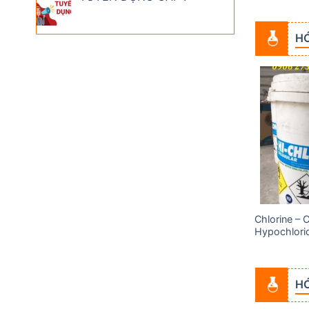
H
Add to
Add to
wishlist
wishlist
Chlorine – 
Acid Acetic (Axit Cacbocylic)
Hypochlori
HÓ