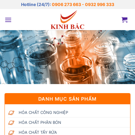
Bỏ
Hotline (24/7):
0906 273 663 - 0932 996 333
qua
nội
dung
DANH MỤC SẢN PHẨM
HÓA CHẤT CÔNG NGHIỆP
HÓA CHẤT PHÂN BÓN
HÓA CHẤT TẨY RỬA