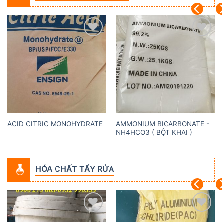
Add to
Add to
wishlist
wishlist
AMMONIUM BICARBONATE -
ACID CITRIC MONOHYDRATE
NH4HCO3 ( BỘT KHAI )
HÓA CHẤT TẨY RỬA
Add to
Add to