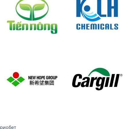
риобет