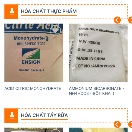
HÓA CHẤT THỰC PHẨM
Add to
Add to
wishlist
wishlist
AMMONIUM BICARBONATE -
ACID CITRIC MONOHYDRATE
NH4HCO3 ( BỘT KHAI )
HÓA CHẤT TẨY RỬA