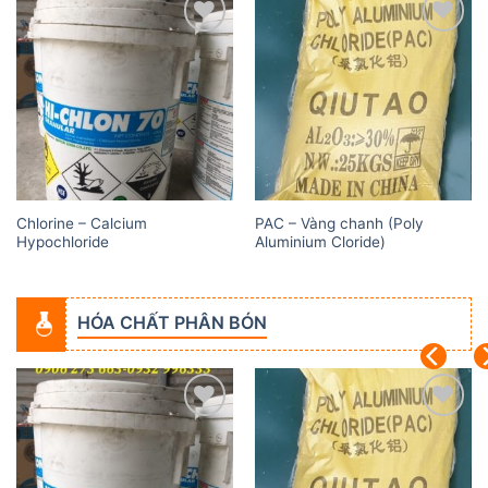
Add to
Add to
wishlist
wishlist
Chlorine – Calcium
PAC – Vàng chanh (Poly
Hypochloride
Aluminium Cloride)
HÓA CHẤT PHÂN BÓN
Add to
Add to
wishlist
wishlist