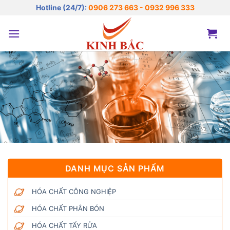
Bỏ
Hotline (24/7):
0906 273 663 - 0932 996 333
qua
nội
dung
DANH MỤC SẢN PHẨM
HÓA CHẤT CÔNG NGHIỆP
HÓA CHẤT PHÂN BÓN
HÓA CHẤT TẨY RỬA