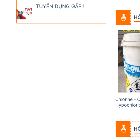
TUYỂN DỤNG GẤP !
H
Add to
Add to
wishlist
wishlist
Chlorine – 
Acid Acetic (Axit Cacbocylic)
Hypochlori
HÓ