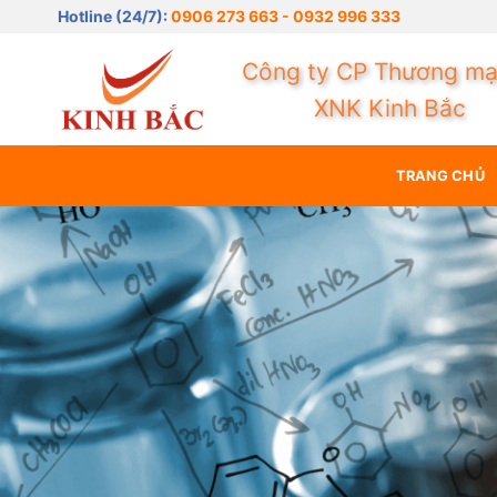
Bỏ
Niềm tin ma
Hotline (24/7):
0906 273 663 - 0932 996 333
qua
nội
Công ty CP Thương mạ
dung
XNK Kinh Bắc
TRANG CHỦ