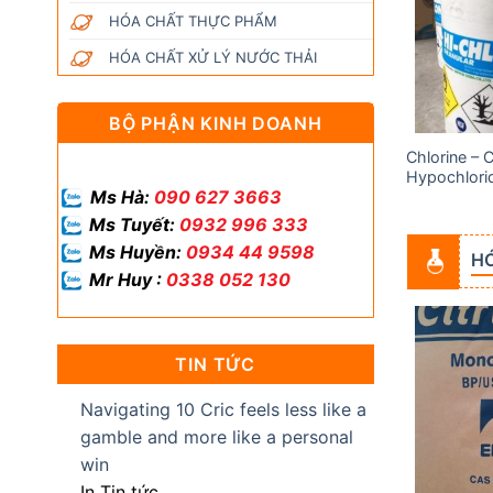
wishlist
wishlist
HÓA CHẤT THỰC PHẨM
HÓA CHẤT XỬ LÝ NƯỚC THẢI
BỘ PHẬN KINH DOANH
Chlorine – 
Acid Acetic (Axit Cacbocylic)
Hypochlori
Ms Hà:
090 627 3663
Ms Tuyết:
0932 996 333
Ms Huyền:
0934 44 9598
H
Mr Huy :
0338 052 130
TIN TỨC
Add to
Add to
wishlist
wishlist
Navigating 10 Cric feels less like a
gamble and more like a personal
win
In Tin tức