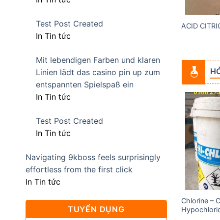
Test Post Created
NH KHIẾT ẤN ĐỘ
SODIUM METABISULFIT
ACID CITR
In Tin tức
Mit lebendigen Farben und klaren
HÓ
Linien lädt das casino pin up zum
entspannten Spielspaß ein
In Tin tức
Test Post Created
Add to
Add to
In Tin tức
wishlist
wishlist
Navigating 9kboss feels surprisingly
effortless from the first click
In Tin tức
Chlorine – 
Acid Acetic (Axit Cacbocylic)
TUYỂN DỤNG
Hypochlori