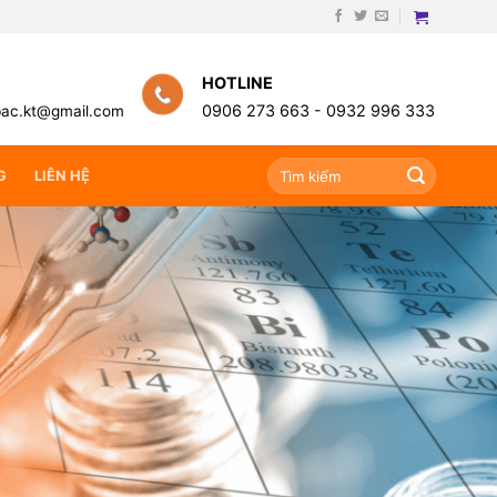
HOTLINE
0906 273 663 -
0932 996 333
bac.kt@gmail.com
Search
G
LIÊN HỆ
for: