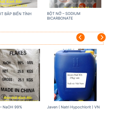
BỘT NỞ – SODIUM
ỘT BẮP BIẾN TÍNH
BICARBONATE
Add to
Add to
wishlist
wishlist
 – NaOH 99%
Javen ( Natri Hypochlorit ) VN