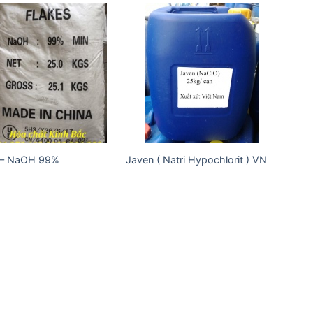
Add to
Add to
wishlist
wishlist
 – NaOH 99%
Javen ( Natri Hypochlorit ) VN