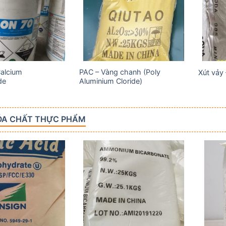
wishlist
wishlist
Calcium
PAC – Vàng chanh (Poly
Xút vảy
de
Aluminium Cloride)
ÓA CHẤT THỰC PHẨM
Add to
Add to
wishlist
wishlist