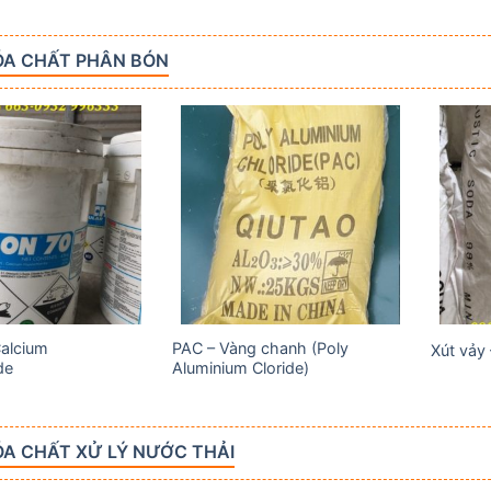
ÓA CHẤT PHÂN BÓN
Add to
Add to
wishlist
wishlist
Calcium
PAC – Vàng chanh (Poly
Xút vảy
de
Aluminium Cloride)
A CHẤT XỬ LÝ NƯỚC THẢI