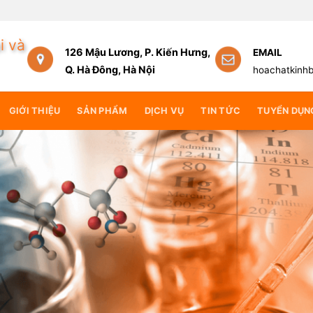
ng lại giá trị cốt lõi
i và
126 Mậu Lương, P. Kiến Hưng,
EMAIL
Q. Hà Đông, Hà Nội
hoachatkinh
GIỚI THIỆU
SẢN PHẨM
DỊCH VỤ
TIN TỨC
TUYỂN DỤN