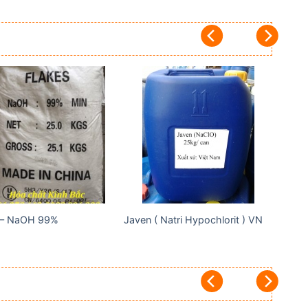
Add to
Add to
wishlist
wishlist
 – NaOH 99%
Javen ( Natri Hypochlorit ) VN