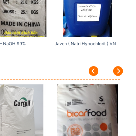
wishlist
wishlist
 – NaOH 99%
Javen ( Natri Hypochlorit ) VN
Add to
Add to
wishlist
wishlist