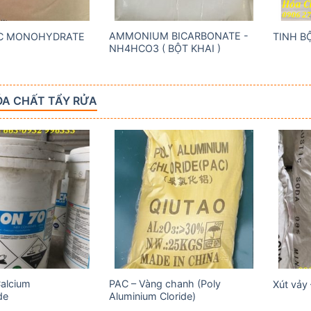
AMMONIUM BICARBONATE -
IC MONOHYDRATE
TINH B
NH4HCO3 ( BỘT KHAI )
A CHẤT TẨY RỬA
Add to
Add to
wishlist
wishlist
Calcium
PAC – Vàng chanh (Poly
Xút vảy
de
Aluminium Cloride)