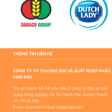
THÔNG TIN LIÊN HỆ
CÔNG TY CP THƯƠNG MẠI VÀ XUẤT NHẬP KHẨU
KINH BẮC
Trụ sở chính: Số A4, khu nhà ở công ty đầu tư xây
dựng công nghiệp, Xã Tả Thanh Oai, Huyện Thanh
Trì, TP.Hà Nội
Email: hoachatkinhbac.kt@gmail.com