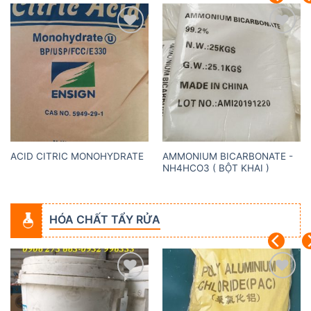
Add to
Add to
wishlist
wishlist
AMMONIUM BICARBONATE -
ACID CITRIC MONOHYDRATE
NH4HCO3 ( BỘT KHAI )
HÓA CHẤT TẨY RỬA
Add to
Add to
wishlist
wishlist