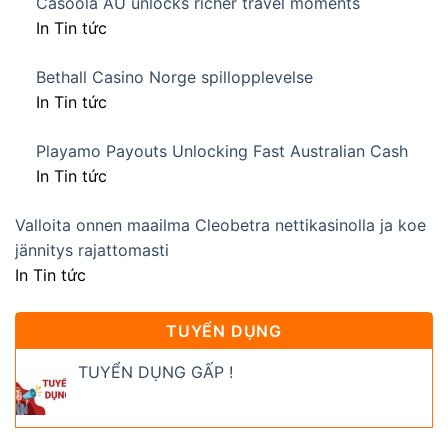
Casoola AU unlocks richer travel moments
In Tin tức
Bethall Casino Norge spillopplevelse
In Tin tức
Playamo Payouts Unlocking Fast Australian Cash
In Tin tức
Valloita onnen maailma Cleobetra nettikasinolla ja koe
jännitys rajattomasti
In Tin tức
TUYỂN DỤNG
TUYỂN DỤNG GẤP !