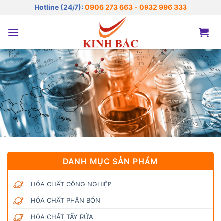
Bỏ
Hotline (24/7):
0906 273 663 - 0932 996 333
qua
nội
dung
DANH MỤC SẢN PHẨM
HÓA CHẤT CÔNG NGHIỆP
HÓA CHẤT PHÂN BÓN
HÓA CHẤT TẨY RỬA