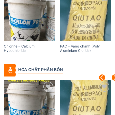
Add to
Add to
wishlist
wishlist
Chlorine – Calcium
PAC – Vàng chanh (Poly
Hypochloride
Aluminium Cloride)
HÓA CHẤT PHÂN BÓN
Add to
Add to
wishlist
wishlist