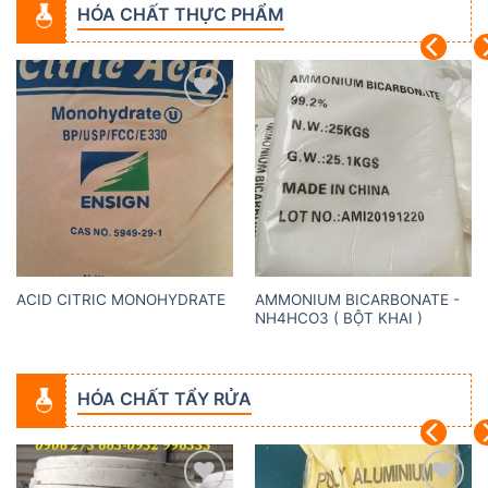
HÓA CHẤT THỰC PHẨM
Add to
Add to
wishlist
wishlist
AMMONIUM BICARBONATE -
ACID CITRIC MONOHYDRATE
NH4HCO3 ( BỘT KHAI )
HÓA CHẤT TẨY RỬA