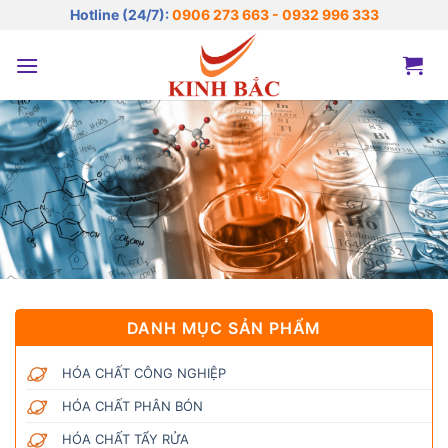
Bỏ
Hotline (24/7):
0906 273 663 - 0932 996 333
qua
nội
dung
DANH MỤC SẢN PHẨM
HÓA CHẤT CÔNG NGHIỆP
HÓA CHẤT PHÂN BÓN
HÓA CHẤT TẨY RỬA