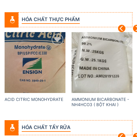
HÓA CHẤT THỰC PHẨM
Add to
Add to
wishlist
wishlist
AMMONIUM BICARBONATE -
ACID CITRIC MONOHYDRATE
NH4HCO3 ( BỘT KHAI )
HÓA CHẤT TẨY RỬA