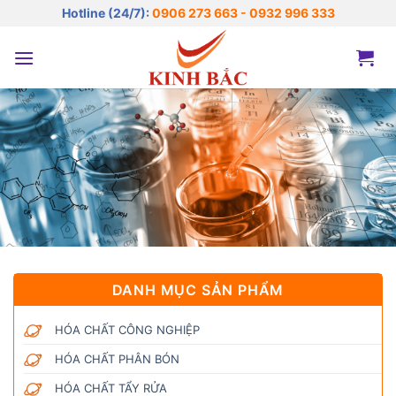
Bỏ
Hotline (24/7):
0906 273 663 - 0932 996 333
qua
nội
dung
DANH MỤC SẢN PHẨM
HÓA CHẤT CÔNG NGHIỆP
HÓA CHẤT PHÂN BÓN
HÓA CHẤT TẨY RỬA