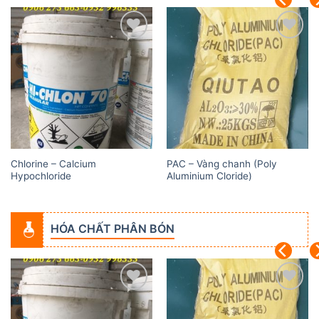
Add to
Add to
wishlist
wishlist
Chlorine – Calcium
PAC – Vàng chanh (Poly
Hypochloride
Aluminium Cloride)
HÓA CHẤT PHÂN BÓN
Add to
Add to
wishlist
wishlist