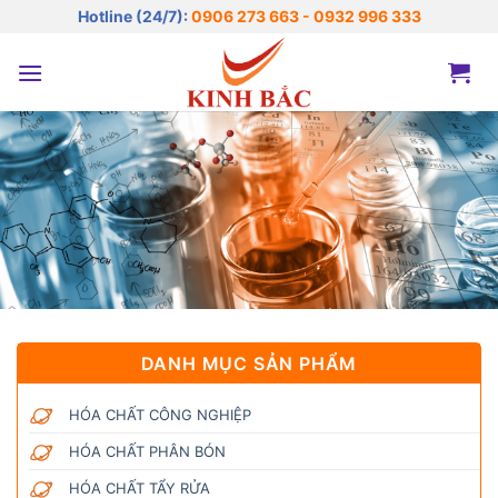
Bỏ
Hotline (24/7):
0906 273 663 - 0932 996 333
qua
nội
dung
DANH MỤC SẢN PHẨM
HÓA CHẤT CÔNG NGHIỆP
HÓA CHẤT PHÂN BÓN
HÓA CHẤT TẨY RỬA