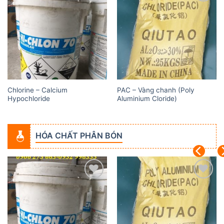
Add to
Add to
wishlist
wishlist
Chlorine – Calcium
PAC – Vàng chanh (Poly
Hypochloride
Aluminium Cloride)
HÓA CHẤT PHÂN BÓN
Add to
Add to
wishlist
wishlist