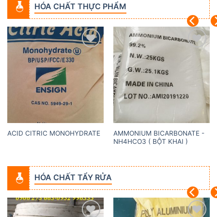
HÓA CHẤT THỰC PHẨM
Add to
Add to
wishlist
wishlist
AMMONIUM BICARBONATE -
ACID CITRIC MONOHYDRATE
NH4HCO3 ( BỘT KHAI )
HÓA CHẤT TẨY RỬA