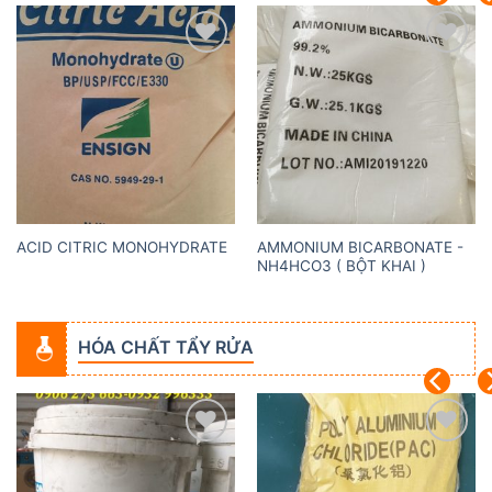
Add to
Add to
wishlist
wishlist
AMMONIUM BICARBONATE -
ACID CITRIC MONOHYDRATE
NH4HCO3 ( BỘT KHAI )
HÓA CHẤT TẨY RỬA
Add to
Add to
wishlist
wishlist