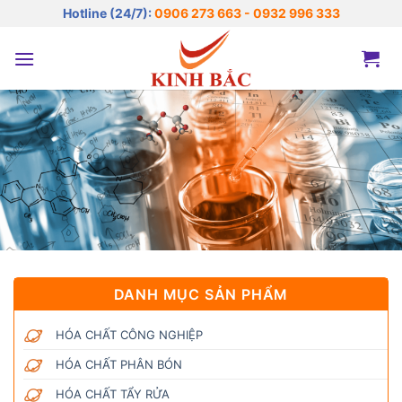
Bỏ
Hotline (24/7):
0906 273 663 - 0932 996 333
qua
nội
dung
DANH MỤC SẢN PHẨM
HÓA CHẤT CÔNG NGHIỆP
HÓA CHẤT PHÂN BÓN
HÓA CHẤT TẨY RỬA