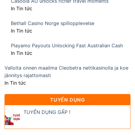
Casoola AU unlocks richer travel moments
In Tin tức
Bethall Casino Norge spillopplevelse
In Tin tức
Playamo Payouts Unlocking Fast Australian Cash
In Tin tức
Valloita onnen maailma Cleobetra nettikasinolla ja koe
jännitys rajattomasti
In Tin tức
TUYỂN DỤNG
TUYỂN DỤNG GẤP !