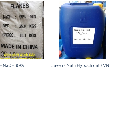
Add to
Add to
wishlist
wishlist
 – NaOH 99%
Javen ( Natri Hypochlorit ) VN