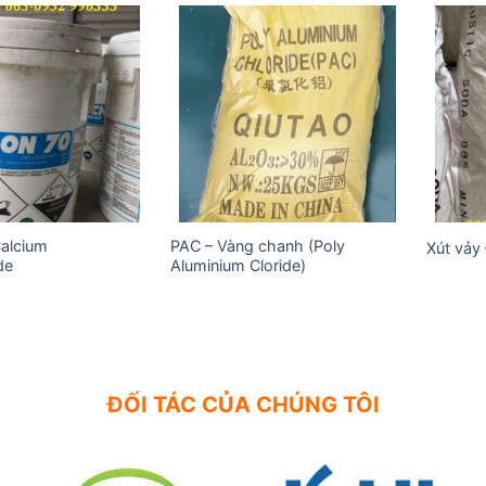
Add to
Add to
wishlist
wishlist
Calcium
PAC – Vàng chanh (Poly
Xút vảy
de
Aluminium Cloride)
ĐỐI TÁC CỦA CHÚNG TÔI