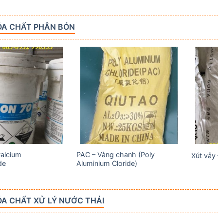
ÓA CHẤT PHÂN BÓN
Add to
Add to
wishlist
wishlist
Calcium
PAC – Vàng chanh (Poly
Xút vảy
de
Aluminium Cloride)
A CHẤT XỬ LÝ NƯỚC THẢI