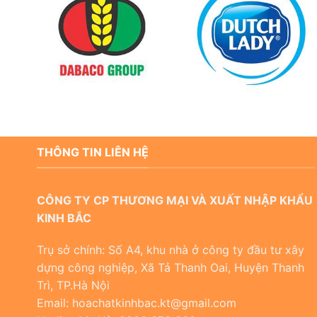
THÔNG TIN LIÊN HỆ
CÔNG TY CP THƯƠNG MẠI VÀ XUẤT NHẬP KHẨU
KINH BẮC
Trụ sở chính: Số A4, khu nhà ở công ty đầu tư xây
dựng công nghiệp, Xã Tả Thanh Oai, Huyện Thanh
Trì, TP.Hà Nội
Email: hoachatkinhbac.kt@gmail.com