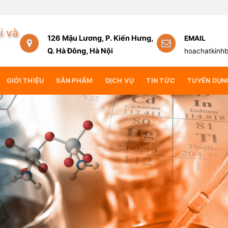
ng lại giá trị cốt lõi
i và
126 Mậu Lương, P. Kiến Hưng,
EMAIL
Q. Hà Đông, Hà Nội
hoachatkinh
GIỚI THIỆU
SẢN PHẨM
DỊCH VỤ
TIN TỨC
TUYỂN DỤN