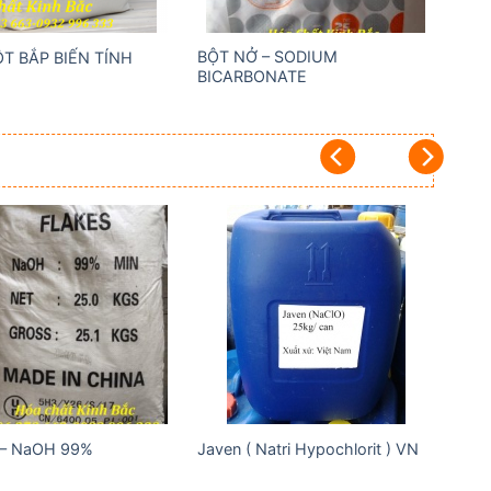
BỘT NỞ – SODIUM
ỘT BẮP BIẾN TÍNH
BICARBONATE
Add to
Add to
wishlist
wishlist
 – NaOH 99%
Javen ( Natri Hypochlorit ) VN