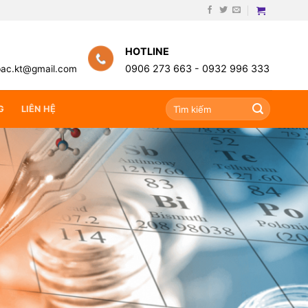
HOTLINE
0906 273 663 -
0932 996 333
bac.kt@gmail.com
Search
G
LIÊN HỆ
for: