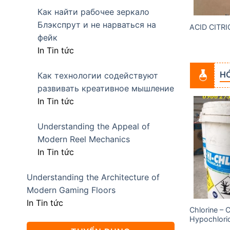
Как найти рабочее зеркало
Блэкспрут и не нарваться на
NH KHIẾT ẤN ĐỘ
SODIUM METABISULFIT
ACID CITR
фейк
In Tin tức
HÓ
Как технологии содействуют
развивать креативное мышление
In Tin tức
Understanding the Appeal of
Add to
Add to
Modern Reel Mechanics
wishlist
wishlist
In Tin tức
Understanding the Architecture of
Modern Gaming Floors
In Tin tức
Chlorine – 
Acid Acetic (Axit Cacbocylic)
Hypochlori