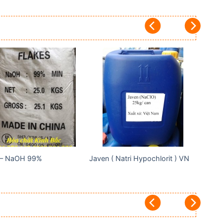
Add to
Add to
wishlist
wishlist
 – NaOH 99%
Javen ( Natri Hypochlorit ) VN