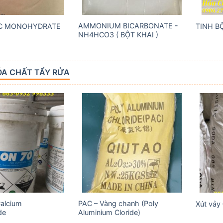
AMMONIUM BICARBONATE -
IC MONOHYDRATE
TINH B
NH4HCO3 ( BỘT KHAI )
A CHẤT TẨY RỬA
Add to
Add to
wishlist
wishlist
Calcium
PAC – Vàng chanh (Poly
Xút vảy
de
Aluminium Cloride)