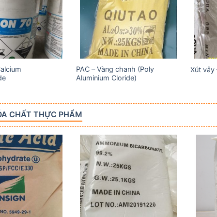
wishlist
wishlist
Calcium
PAC – Vàng chanh (Poly
Xút vảy
de
Aluminium Cloride)
ÓA CHẤT THỰC PHẨM
Add to
Add to
wishlist
wishlist