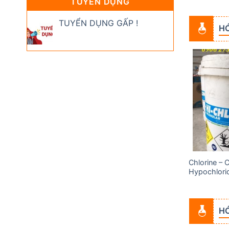
TUYỂN DỤNG
TUYỂN DỤNG GẤP !
H
Add to
Add to
wishlist
wishlist
Chlorine – 
Acid Acetic (Axit Cacbocylic)
Hypochlori
HÓ