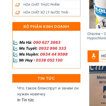
wishlist
wishlist
HÓA CHẤT THỰC PHẨM
HÓA CHẤT XỬ LÝ NƯỚC THẢI
BỘ PHẬN KINH DOANH
Chlorine – 
Acid Acetic (Axit Cacbocylic)
Hypochlori
Ms Hà:
090 627 3663
Ms Tuyết:
0932 996 333
Ms Huyền:
0934 44 9598
H
Mr Huy :
0338 052 130
TIN TỨC
Add to
Add to
wishlist
wishlist
Что такое блэкспрут и зачем он
нужен новичку
In Tin tức