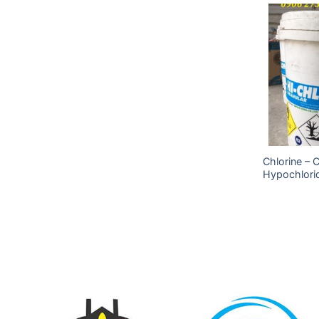
Add to
Add to
wishlist
wishlist
Chlorine – 
Acid Acetic (Axit Cacbocylic)
Hypochlori