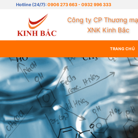
Bỏ
Niềm tin ma
Hotline (24/7):
0906 273 663 - 0932 996 333
qua
nội
Công ty CP Thương mạ
dung
XNK Kinh Bắc
TRANG CHỦ