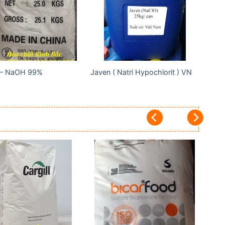
wishlist
wishlist
 – NaOH 99%
Javen ( Natri Hypochlorit ) VN
Add to
Add to
wishlist
wishlist