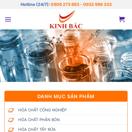
Bỏ
Hotline (24/7):
0906 273 663 - 0932 996 333
qua
nội
dung
DANH MỤC SẢN PHẨM
HÓA CHẤT CÔNG NGHIỆP
HÓA CHẤT PHÂN BÓN
HÓA CHẤT TẨY RỬA