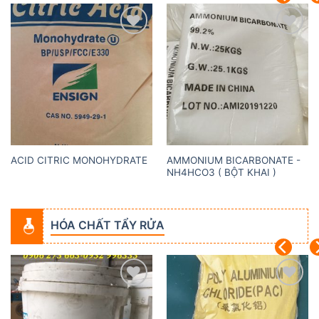
Add to
Add to
wishlist
wishlist
AMMONIUM BICARBONATE -
ACID CITRIC MONOHYDRATE
NH4HCO3 ( BỘT KHAI )
HÓA CHẤT TẨY RỬA
Add to
Add to
wishlist
wishlist