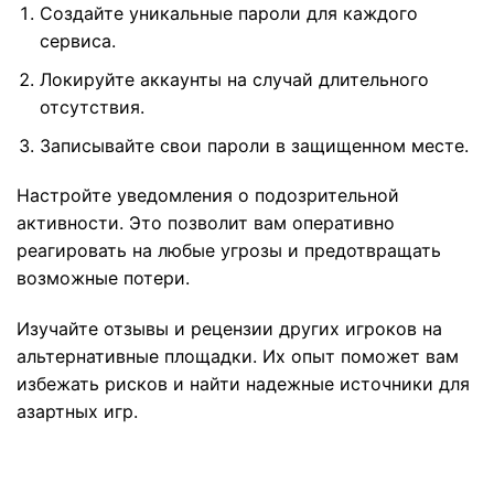
Создайте уникальные пароли для каждого
сервиса.
Локируйте аккаунты на случай длительного
отсутствия.
Записывайте свои пароли в защищенном месте.
Настройте уведомления о подозрительной
активности. Это позволит вам оперативно
реагировать на любые угрозы и предотвращать
возможные потери.
Изучайте отзывы и рецензии других игроков на
альтернативные площадки. Их опыт поможет вам
избежать рисков и найти надежные источники для
азартных игр.