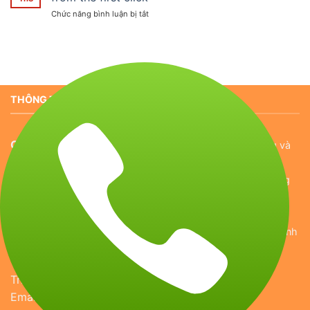
das
ở
Chức năng bình luận bị tắt
casino
Navigating
pin
9kboss
up
feels
zum
surprisingly
entspannten
effortless
Spielspaß
from
ein
the
THÔNG TIN LIÊN HỆ
CHÍNH SÁCH
first
click
CÔNG TY CP THƯƠNG
Chính sách đổi trả hàng và
MẠI VÀ XUẤT NHẬP
hoàn tiền
KHẨU KINH BẮC
Chính sách bảo mật thông
tin
Trụ sở chính: Số A4, khu
Chính sách vận chuyển
nhà ở công ty đầu tư xây
Quy định và hình thức thanh
dựng công nghiệp, Xã Tả
toán
Thanh Oai, Huyện Thanh
Trì, TP.Hà Nội
Email: