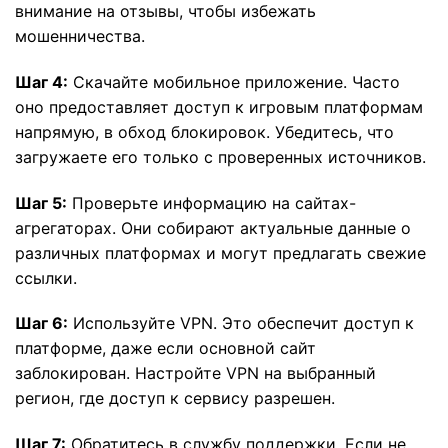
внимание на отзывы, чтобы избежать
мошенничества.
Шаг 4:
Скачайте мобильное приложение. Часто
оно предоставляет доступ к игровым платформам
напрямую, в обход блокировок. Убедитесь, что
загружаете его только с проверенных источников.
Шаг 5:
Проверьте информацию на сайтах-
агрегаторах. Они собирают актуальные данные о
различных платформах и могут предлагать свежие
ссылки.
Шаг 6:
Используйте VPN. Это обеспечит доступ к
платформе, даже если основной сайт
заблокирован. Настройте VPN на выбранный
регион, где доступ к сервису разрешен.
Шаг 7:
Обратитесь в службу поддержки. Если не