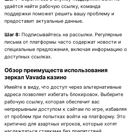
удаётся найти рабочую ссылку, команда
поддержки поможет решить вашу проблему и
предоставит актуальные данные.
Шаг 8:
Подписывайтесь на рассылки. Регулярные
письма от платформы часто содержат новости и
специальные предложения, включая информацию о
доступных ссылках.
Обзор преимуществ использования
зеркал Vavada казино
Имейте в виду, что доступ через альтернативные
адреса позволяет избегать блокировок. Выберите
рабочую ссылку, которая обеспечит вас
непрерывным доступом к сайтам по игре, избавляя
от проблем при попытках войти на платформу. Это
критично для азартных игроков, которые хотят
наслаждаться ставками без препятствий.