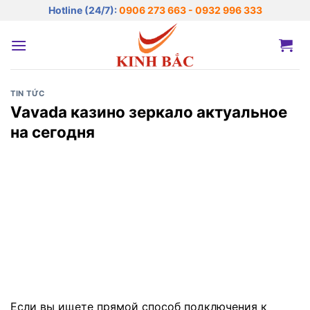
Bỏ
Hotline (24/7):
0906 273 663 - 0932 996 333
qua
nội
dung
TIN TỨC
Vavada казино зеркало актуальное
на сегодня
Если вы ищете прямой способ подключения к