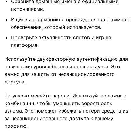
Сравните доменные имена с официальными
источниками.
Ищите информацию о провайдере программного
обеспечения, который используется.
Проверьте актуальность слотов и игр на
платформе.
Используйте двухфакторную аутентификацию для
повышения уровня безопасности аккаунта. Это
важно для защиты от несанкционированного
доступа.
Регулярно меняйте пароли. Используйте сложные
комбинации, чтобы уменьшить вероятность
взлома. Это поможет избежать потери средств из-
за несанкционированного доступа к вашему
профилю.