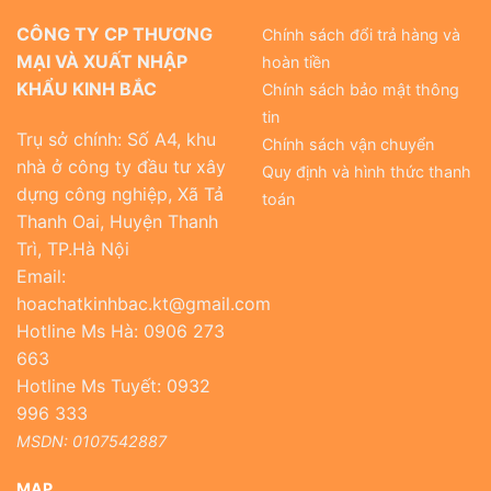
CÔNG TY CP THƯƠNG
Chính sách đổi trả hàng và
MẠI VÀ XUẤT NHẬP
hoàn tiền
KHẨU KINH BẮC
Chính sách bảo mật thông
tin
Trụ sở chính: Số A4, khu
Chính sách vận chuyển
nhà ở công ty đầu tư xây
Quy định và hình thức thanh
dựng công nghiệp, Xã Tả
toán
Thanh Oai, Huyện Thanh
Trì, TP.Hà Nội
Email:
hoachatkinhbac.kt@gmail.com
Hotline Ms Hà: 0906 273
663
Hotline Ms Tuyết: 0932
996 333
MSDN: 0107542887
MAP