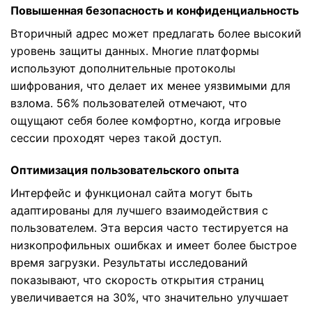
Повышенная безопасность и конфиденциальность
Вторичный адрес может предлагать более высокий
уровень защиты данных. Многие платформы
используют дополнительные протоколы
шифрования, что делает их менее уязвимыми для
взлома. 56% пользователей отмечают, что
ощущают себя более комфортно, когда игровые
сессии проходят через такой доступ.
Оптимизация пользовательского опыта
Интерфейс и функционал сайта могут быть
адаптированы для лучшего взаимодействия с
пользователем. Эта версия часто тестируется на
низкопрофильных ошибках и имеет более быстрое
время загрузки. Результаты исследований
показывают, что скорость открытия страниц
увеличивается на 30%, что значительно улучшает