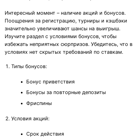
Интересный момент – наличие акций и бонусов.
Поощрения за регистрацию, турниры и кэшбэки
значительно увеличивают шансы на выигрыш.
Изучите раздел с условиями бонусов, чтобы
избежать неприятных сюрпризов. Убедитесь, что в
условиях нет скрытых требований по ставкам.
Типы бонусов:
Бонус приветствия
Бонусы за повторные депозиты
Фриспины
Условия акций:
Срок действия