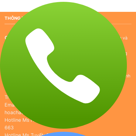
Wins
with
the
Big
THÔNG TIN LIÊN HỆ
CHÍNH SÁCH
Bass
Splash
Bonus
CÔNG TY CP THƯƠNG
Code
Chính sách đổi trả hàng và
Adventure
MẠI VÀ XUẤT NHẬP
hoàn tiền
KHẨU KINH BẮC
Chính sách bảo mật thông
tin
Trụ sở chính: Số A4, khu
Chính sách vận chuyển
nhà ở công ty đầu tư xây
Quy định và hình thức thanh
dựng công nghiệp, Xã Tả
toán
Thanh Oai, Huyện Thanh
Trì, TP.Hà Nội
Email:
hoachatkinhbac.kt@gmail.com
Hotline Ms Hà: 0906 273
663
Hotline Ms Tuyết: 0932