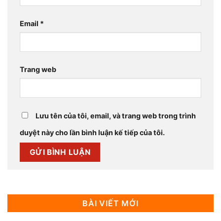
Email
*
Trang web
Lưu tên của tôi, email, và trang web trong trình
duyệt này cho lần bình luận kế tiếp của tôi.
BÀI VIẾT MỚI