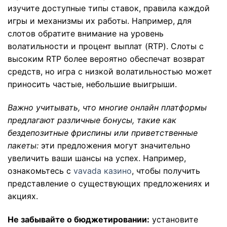
изучите доступные типы ставок, правила каждой
игры и механизмы их работы. Например, для
слотов обратите внимание на уровень
волатильности и процент выплат (RTP). Слоты с
высоким RTP более вероятно обеспечат возврат
средств, но игра с низкой волатильностью может
приносить частые, небольшие выигрыши.
Важно учитывать, что многие онлайн платформы
предлагают различные бонусы, такие как
бездепозитные фриспины или приветственные
пакеты:
эти предложения могут значительно
увеличить ваши шансы на успех. Например,
ознакомьтесь с
vavada казино
, чтобы получить
представление о существующих предложениях и
акциях.
Не забывайте о бюджетировании:
установите