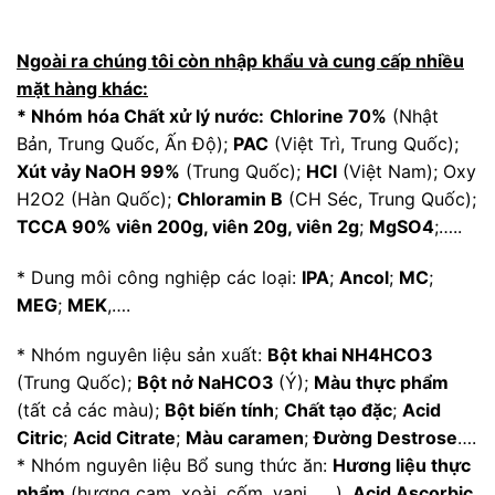
Ngoài ra chúng tôi còn nhập khẩu và cung cấp nhiều
mặt hàng khác:
* Nhóm hóa Chất xử lý nước:
Chlorine 70%
(Nhật
Bản, Trung Quốc, Ấn Độ);
PAC
(Việt Trì, Trung Quốc);
Xút vảy NaOH 99%
(Trung Quốc);
HCl
(Việt Nam); Oxy
H2O2 (Hàn Quốc);
Chloramin B
(CH Séc, Trung Quốc);
TCCA 90% viên 200g, viên 20g, viên 2g
;
MgSO4
;…..
* Dung môi công nghiệp các loại:
IPA
;
Ancol
;
MC
;
MEG
;
MEK
,….
* Nhóm nguyên liệu sản xuất:
Bột khai NH4HCO3
(Trung Quốc);
Bột nở NaHCO3
(Ý);
Màu thực phẩm
(tất cả các màu);
Bột biến tính
;
Chất tạo đặc
;
Acid
Citric
;
Acid Citrate
;
Màu caramen
;
Đường Destrose
….
* Nhóm nguyên liệu Bổ sung thức ăn:
Hương liệu thực
phẩm
(hương cam, xoài, cốm, vani, ….),
Acid Ascorbic