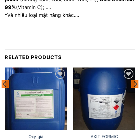
99%
(Vitamin C); ….
*Và nhiều loại mặt hàng khác….
RELATED PRODUCTS
Add to
Add to
wishlist
wishlist
Oxy già
AXIT FORMIC