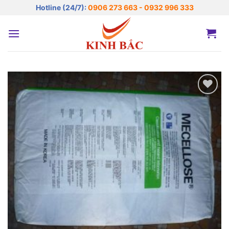
Bỏ
Hotline (24/7):
0906 273 663 - 0932 996 333
qua
nội
dung
Add to
wishlist