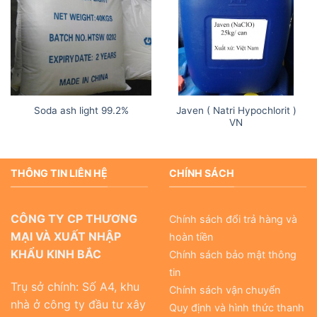
Javen ( Natri Hypochlorit )
Soda ash light 99.2%
VN
THÔNG TIN LIÊN HỆ
CHÍNH SÁCH
CÔNG TY CP THƯƠNG
Chính sách đổi trả hàng và
MẠI VÀ XUẤT NHẬP
hoàn tiền
KHẨU KINH BẮC
Chính sách bảo mật thông
tin
Trụ sở chính: Số A4, khu
Chính sách vận chuyển
nhà ở công ty đầu tư xây
Quy định và hình thức thanh