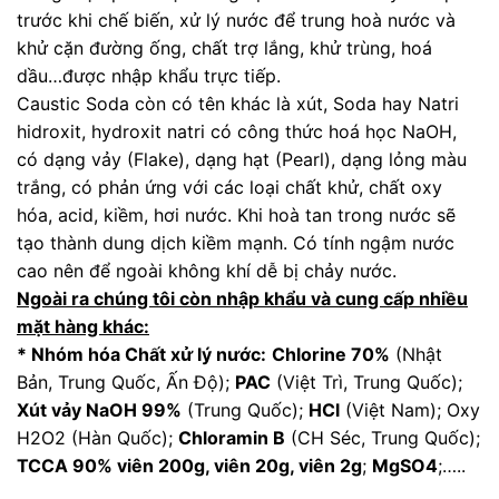
trước khi chế biến, xử lý nước để trung hoà nước và
khử cặn đường ống, chất trợ lắng, khử trùng, hoá
dầu…được nhập khẩu trực tiếp.
Caustic Soda còn có tên khác là xút, Soda hay Natri
hidroxit, hydroxit natri có công thức hoá học NaOH,
có dạng vảy (Flake), dạng hạt (Pearl), dạng lỏng màu
trắng, có phản ứng với các loại chất khử, chất oxy
hóa, acid, kiềm, hơi nước. Khi hoà tan trong nước sẽ
tạo thành dung dịch kiềm mạnh. Có tính ngậm nước
cao nên để ngoài không khí dễ bị chảy nước.
Ngoài ra chúng tôi còn nhập khẩu và cung cấp nhiều
mặt hàng khác:
* Nhóm hóa Chất xử lý nước:
Chlorine 70%
(Nhật
Bản, Trung Quốc, Ấn Độ);
PAC
(Việt Trì, Trung Quốc);
Xút vảy NaOH 99%
(Trung Quốc);
HCl
(Việt Nam); Oxy
H2O2 (Hàn Quốc);
Chloramin B
(CH Séc, Trung Quốc);
TCCA 90% viên 200g, viên 20g, viên 2g
;
MgSO4
;…..