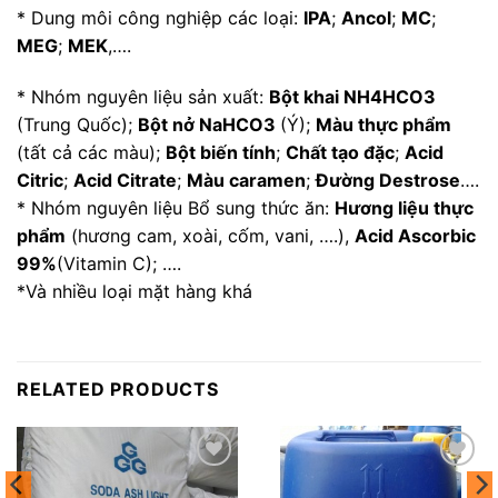
* Dung môi công nghiệp các loại:
IPA
;
Ancol
;
MC
;
MEG
;
MEK
,….
* Nhóm nguyên liệu sản xuất:
Bột khai NH4HCO3
(Trung Quốc);
Bột nở NaHCO3
(Ý);
Màu thực phẩm
(tất cả các màu);
Bột biến tính
;
Chất tạo đặc
;
Acid
Citric
;
Acid Citrate
;
Màu caramen
;
Đường Destrose
….
* Nhóm nguyên liệu Bổ sung thức ăn:
Hương liệu thực
phẩm
(hương cam, xoài, cốm, vani, ….),
Acid Ascorbic
99%
(Vitamin C); ….
*Và nhiều loại mặt hàng khá
RELATED PRODUCTS
Add to
Add to
wishlist
wishlist