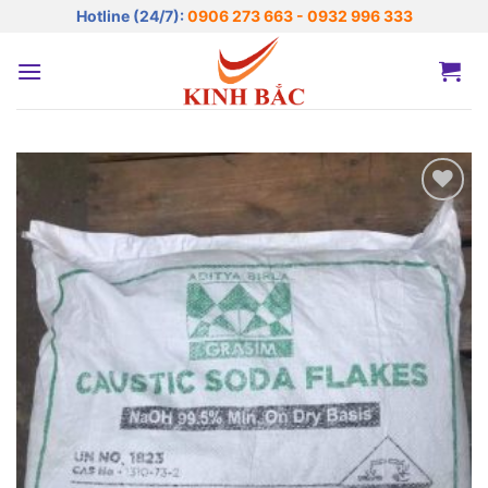
Bỏ
Hotline (24/7):
0906 273 663 - 0932 996 333
qua
nội
dung
Add to
wishlist