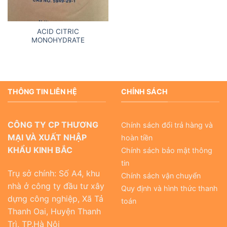
ACID CITRIC
MONOHYDRATE
THÔNG TIN LIÊN HỆ
CHÍNH SÁCH
CÔNG TY CP THƯƠNG
Chính sách đổi trả hàng và
MẠI VÀ XUẤT NHẬP
hoàn tiền
KHẨU KINH BẮC
Chính sách bảo mật thông
tin
Trụ sở chính: Số A4, khu
Chính sách vận chuyển
nhà ở công ty đầu tư xây
Quy định và hình thức thanh
dựng công nghiệp, Xã Tả
toán
Thanh Oai, Huyện Thanh
Trì, TP.Hà Nội