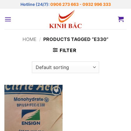
Bỏ
Hotline (24/7):
0906 273 663 - 0932 996 333
qua
nội
dung
HOME
/
PRODUCTS TAGGED “E330”
FILTER
Add to
wishlist