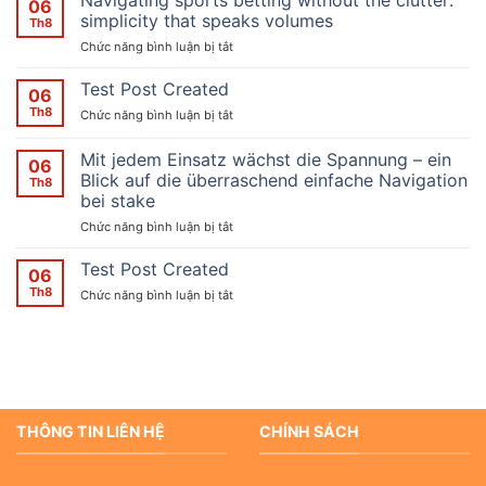
Navigating sports betting without the clutter:
06
ở
simplicity that speaks volumes
HACKED
Th8
BY
ở
Chức năng bình luận bị tắt
ANTONKILL
Navigating
sports
Test Post Created
06
betting
Th8
ở
Chức năng bình luận bị tắt
without
Test
the
Post
Mit jedem Einsatz wächst die Spannung – ein
clutter:
06
Created
simplicity
Blick auf die überraschend einfache Navigation
Th8
that
bei stake
speaks
ở
Chức năng bình luận bị tắt
volumes
Mit
jedem
Test Post Created
06
Einsatz
Th8
ở
Chức năng bình luận bị tắt
wächst
Test
die
Post
Spannung
Created
–
ein
Blick
auf
die
THÔNG TIN LIÊN HỆ
CHÍNH SÁCH
überraschend
einfache
Navigation