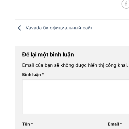
Vavada бк официальный сайт
Để lại một bình luận
Email của bạn sẽ không được hiển thị công khai.
Bình luận
*
Tên
*
Email
*