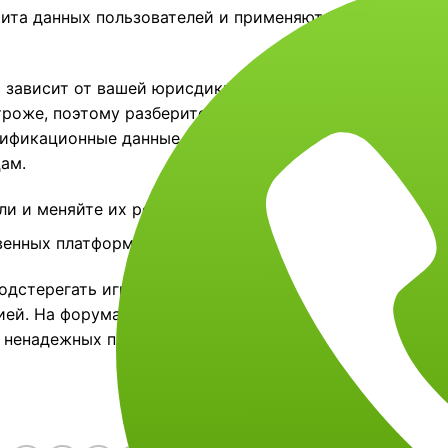
щита данных пользователей и применяются актуальные
 зависит от вашей юрисдикции. Некоторые страны или
троже, поэтому разберитесь с местными законами, что
нтификационные данные должны оставаться конфиденци
цам.
и и меняйте их регулярно.
венных платформах, что может сэкономить вам время и
одстерегать игроков, и их можно избежать, выбирая
ей. На форумах и специализированных сайтах часто
 ненадежных площадках. Будьте бдительны и информи