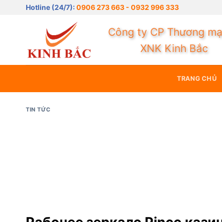
Bỏ
Hotline (24/7):
0906 273 663 - 0932 996 333
qua
nội
Công ty CP Thương mạ
dung
XNK Kinh Bắc
TRANG CHỦ
TIN TỨC