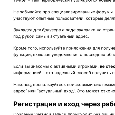
Не забывайте про специализированные форумы. 
участвуют опытные пользователи, которые деля
Закладка для браузера в виде закладки
на стран
под рукой самый актуальный адрес.
Кроме того, используйте приложения для получе
функции, включая уведомления о последних обн
Если вы знакомы с активными игроками,
не сте
информацией – это надежный способ получить п
Наконец, воспользуйтесь поисковыми системами
адрес” или “актуальный вход”. Это может сэкон
Регистрация и вход через раб
Создание учетной записи происходит без лишни