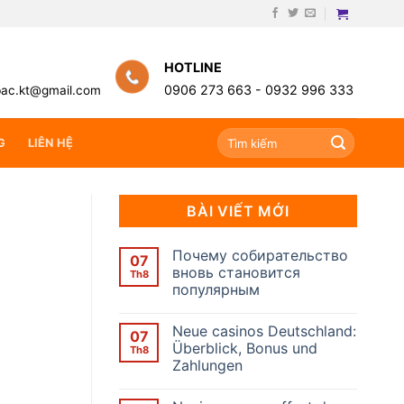
ốt lõi
HOTLINE
0906 273 663 -
0932 996 333
bac.kt@gmail.com
Search
G
LIÊN HỆ
for:
BÀI VIẾT MỚI
Почему собирательство
07
вновь становится
Th8
популярным
Không
có
Neue casinos Deutschland:
bình
07
luận
Überblick, Bonus und
Th8
ở
Zahlungen
Почему
собирательство
Không
вновь
có
становится