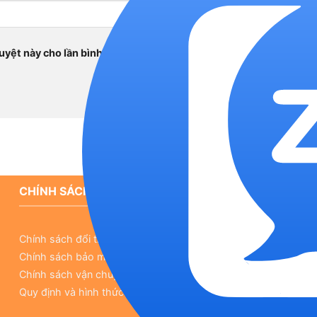
uyệt này cho lần bình luận kế tiếp của tôi.
CHÍNH SÁCH
MAP
Chính sách đổi trả hàng và hoàn tiền
Chính sách bảo mật thông tin
Chính sách vận chuyển
Quy định và hình thức thanh toán