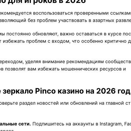
но для игроков в 2026
рекомендуется воспользоваться проверенными ссылкам
озволяющий без проблем участвовать в азартных развл
 постоянно обновляют, важно оставаться в курсе по
 избежать проблем с входом, что особенно критично 
переходом, уделяя внимание рекомендациям сообществ
ов позволят вам избежать мошеннических ресурсов и
 зеркало Pinco казино на 2026 год
верьте раздел новостей или обновлений на главной ст
альные сети.
Подпишитесь на аккаунты в Instagram, Fa
дреса.