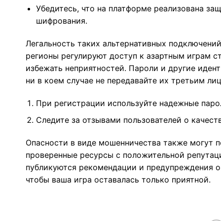
Убедитесь, что на платформе реализована за
шифрования.
Легальность таких альтернативных подключений
регионы регулируют доступ к азартным играм с
избежать неприятностей. Пароли и другие иде
ни в коем случае не передавайте их третьим ли
При регистрации используйте надежные парол
Следите за отзывами пользователей о качест
Опасности в виде мошенничества также могут п
проверенные ресурсы с положительной репутаци
публикуются рекомендации и предупреждения о
чтобы ваша игра оставалась только приятной.