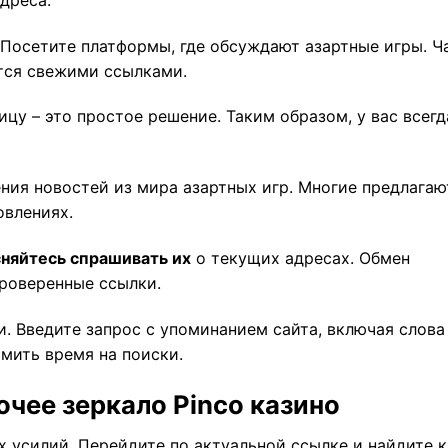
Посетите платформы, где обсуждают азартные игры. Ч
тся свежими ссылками.
ицу – это простое решение. Таким образом, у вас всегд
ния новостей из мира азартных игр. Многие предлагаю
овлениях.
сняйтесь спрашивать их
о текущих адресах. Обмен
роверенные ссылки.
. Введите запрос с упоминанием сайта, включая слова
омить время на поиски.
очее зеркало Pinco казино
х усилий. Перейдите по актуальной ссылке и найдите 