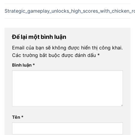
Strategic_gameplay_unlocks_high_scores_with_chicken_
Để lại một bình luận
Email của bạn sẽ không được hiển thị công khai.
Các trường bắt buộc được đánh dấu
*
Bình luận
*
Tên
*