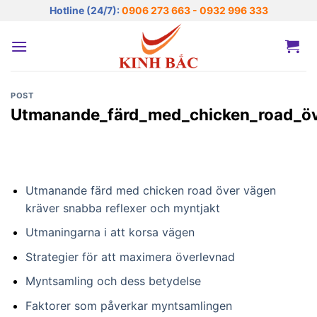
Bỏ
Hotline (24/7):
0906 273 663 - 0932 996 333
qua
nội
dung
POST
Utmanande_färd_med_chicken_road_öv
Utmanande färd med chicken road över vägen
kräver snabba reflexer och myntjakt
Utmaningarna i att korsa vägen
Strategier för att maximera överlevnad
Myntsamling och dess betydelse
Faktorer som påverkar myntsamlingen