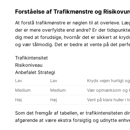
Forståelse af Trafikmønstre og Risikovu
At forstå trafikmønstre er nøglen til at overleve. L
der er mere overfyldte end andre? Er der tidspunkte
dig med at forudsige, hvornår det er sikkert at kryd
og vær tålmodig. Det er bedre at vente på det perfekt
Trafikintensitet
Risikoniveau
Anbefalet Strategi
Lav
Lav
Kryds vejen hurtigt og 
Medium
Medium
Vær opmærksom og ti
Høj
Høj
Vent på klare huller i 
Som det fremgår af tabellen, er trafikintensiteten dire
afgørende at være ekstra forsigtig og udnytte enhve