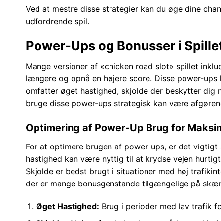
Ved at mestre disse strategier kan du øge dine chan
udfordrende spil.
Power-Ups og Bonusser i Spille
Mange versioner af «chicken road slot» spillet ink
længere og opnå en højere score. Disse power-ups k
omfatter øget hastighed, skjolde der beskytter dig 
bruge disse power-ups strategisk kan være afgørend
Optimering af Power-Up Brug for Maksim
For at optimere brugen af power-ups, er det vigtigt 
hastighed kan være nyttig til at krydse vejen hurti
Skjolde er bedst brugt i situationer med høj trafikint
der er mange bonusgenstande tilgængelige på skærme
Øget Hastighed:
Brug i perioder med lav trafik fo