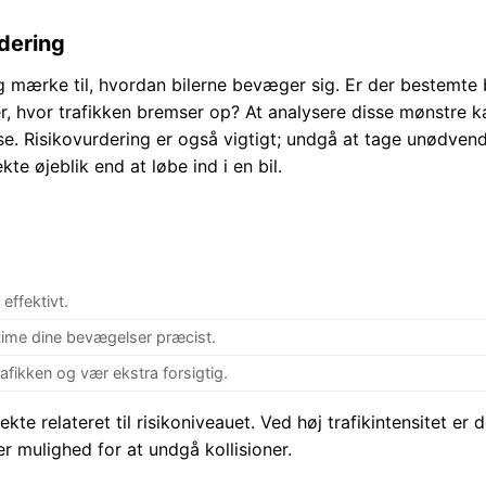
rdering
æg mærke til, hvordan bilerne bevæger sig. Er der bestemte 
r, hvor trafikken bremser op? At analysere disse mønstre 
se. Risikovurdering er også vigtigt; undgå at tage unødvendi
e øjeblik end at løbe ind i en bil.
effektivt.
me dine bevægelser præcist.
trafikken og vær ekstra forsigtig.
kte relateret til risikoniveauet. Ved høj trafikintensitet er d
r mulighed for at undgå kollisioner.