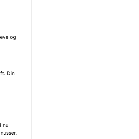
leve og
ft. Din
i nu
nusser.