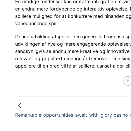
Fremtidige tendenser kan omfatte integration af virtu
en endnu mere fordybende og interaktiv oplevelse. M
spillere mulighed for at konkurrere med hinanden og
vanedannende spil.
Denne udvikling afspejler den generelle tendens i sp
udviklingen af nye og mere engagerende oplevelser. 
sandsynligvis se endnu mere kreative og innovative ti
relevant og populært i mange år fremover. Den simpl
appellere til en bred vifte af spillere, uanset alder ell
Remarkable_opportunities_await_with_glory_casino_a