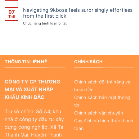
Test
klaren
Post
Navigating 9kboss feels surprisingly effortless
Linien
07
Created
lädt
from the first click
Th8
das
ở
Chức năng bình luận bị tắt
casino
Navigating
pin
9kboss
up
feels
zum
surprisingly
entspannten
effortless
Spielspaß
from
ein
the
THÔNG TIN LIÊN HỆ
CHÍNH SÁCH
first
click
CÔNG TY CP THƯƠNG
Chính sách đổi trả hàng và
MẠI VÀ XUẤT NHẬP
hoàn tiền
KHẨU KINH BẮC
Chính sách bảo mật thông
tin
Trụ sở chính: Số A4, khu
Chính sách vận chuyển
nhà ở công ty đầu tư xây
Quy định và hình thức thanh
dựng công nghiệp, Xã Tả
toán
Thanh Oai, Huyện Thanh