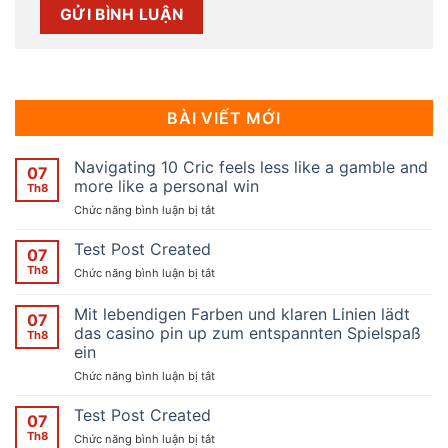
BÀI VIẾT MỚI
Navigating 10 Cric feels less like a gamble and
07
more like a personal win
Th8
ở
Chức năng bình luận bị tắt
Navigating
10
Test Post Created
07
Cric
Th8
ở
Chức năng bình luận bị tắt
feels
Test
less
Post
Mit lebendigen Farben und klaren Linien lädt
like
07
Created
a
das casino pin up zum entspannten Spielspaß
Th8
gamble
ein
and
ở
Chức năng bình luận bị tắt
more
Mit
like
lebendigen
Test Post Created
a
07
Farben
personal
Th8
ở
Chức năng bình luận bị tắt
und
win