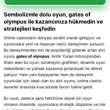
Sembolizmle dolu oyun, gates of
olympus ile kazancınıza hükmedin ve
stratejileri keşfedin
Online casinoların dünyası sürekli olarak gelişiyor ve
oyunculara yeni ve heyecan verici deneyimler sunuyor.
Bu deneyimlerden biri de popülerliği giderek artan slot
oyunu
gates of olympus
. Antik Yunan mitolojisinden
ilham alan bu oyun, sürükleyici grafikleri, dinamik oyun
mekanikleri ve yüksek kazanma potansiyeli ile dikkat
çekiyor. Hem yeni başlayanlar hem de deneyimli
oyuncular için ideal olan bu slot oyunu, online casino
severler arasında kısa sürede favori haline geldi.
Bu oyun, sadece şans faktörüne dayalı bir oyun
olmanın ötesinde, oyunculara stratejik düşünme ve risk