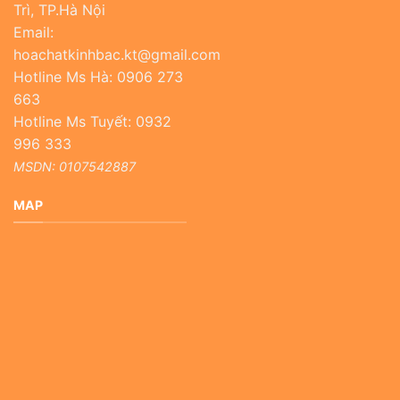
Trì, TP.Hà Nội
Email:
hoachatkinhbac.kt@gmail.com
Hotline Ms Hà: 0906 273
663
Hotline Ms Tuyết: 0932
996 333
MSDN: 0107542887
MAP