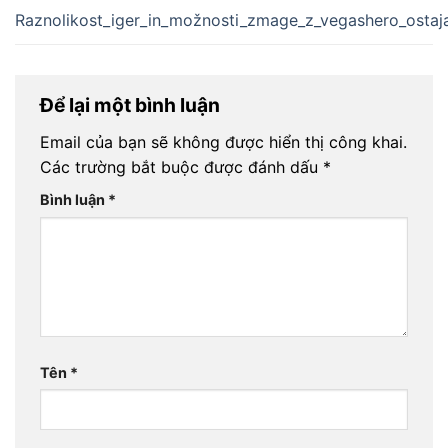
Raznolikost_iger_in_možnosti_zmage_z_vegashero_ostaja
Để lại một bình luận
Email của bạn sẽ không được hiển thị công khai.
Các trường bắt buộc được đánh dấu
*
Bình luận
*
Tên
*