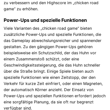
zu verbessern und den Highscore im „chicken road
game“ zu erhöhen.
Power-Ups und spezielle Funktionen
Viele Varianten des „chicken road game“ bieten
zusätzliche Power-Ups und spezielle Funktionen, die
das Gameplay abwechslungsreicher und spannender
gestalten. Zu den gängigen Power-Ups gehören
beispielsweise ein Schutzschild, der das Huhn vor
einem Zusammenstoß schützt, oder eine
Geschwindigkeitssteigerung, die das Huhn schneller
über die Straße bringt. Einige Spiele bieten auch
spezielle Funktionen wie einen Zeitstopp, der den
Verkehr für kurze Zeit einfriert, oder einen Magneten,
der automatisch Körner anzieht. Der Einsatz von
Power-Ups und speziellen Funktionen erfordert jedoch
eine sorgfältige Planung, da sie oft nur begrenzt
verfügbar sind.