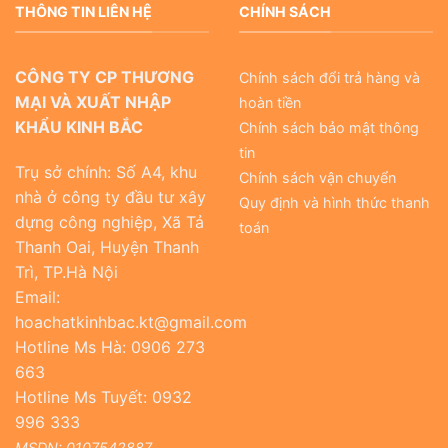
Online
ทันใจ
THÔNG TIN LIÊN HỆ
CHÍNH SÁCH
Dipercaya
dan
Berbeda
CÔNG TY CP THƯƠNG
dari
Chính sách đổi trả hàng và
yang
MẠI VÀ XUẤT NHẬP
hoàn tiền
Lain?
KHẨU KINH BẮC
Chính sách bảo mật thông
tin
Trụ sở chính: Số A4, khu
Chính sách vận chuyển
nhà ở công ty đầu tư xây
Quy định và hình thức thanh
dựng công nghiệp, Xã Tả
toán
Thanh Oai, Huyện Thanh
Trì, TP.Hà Nội
Email:
hoachatkinhbac.kt@gmail.com
Hotline Ms Hà: 0906 273
663
Hotline Ms Tuyết: 0932
996 333
MSDN: 0107542887