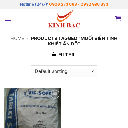
Bỏ
Hotline (24/7):
0906 273 663 - 0932 996 333
qua
nội
dung
HOME
/
PRODUCTS TAGGED “MUỐI VIÊN TINH
KHIẾT ẤN ĐỘ”
FILTER
Add to
wishlist