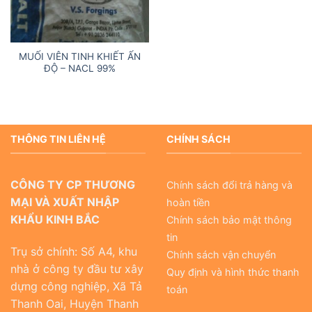
MUỐI VIÊN TINH KHIẾT ẤN
ĐỘ – NACL 99%
THÔNG TIN LIÊN HỆ
CHÍNH SÁCH
CÔNG TY CP THƯƠNG
Chính sách đổi trả hàng và
MẠI VÀ XUẤT NHẬP
hoàn tiền
KHẨU KINH BẮC
Chính sách bảo mật thông
tin
Trụ sở chính: Số A4, khu
Chính sách vận chuyển
nhà ở công ty đầu tư xây
Quy định và hình thức thanh
dựng công nghiệp, Xã Tả
toán
Thanh Oai, Huyện Thanh