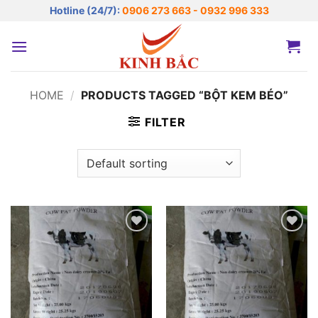
Bỏ
Hotline (24/7):
0906 273 663 - 0932 996 333
qua
nội
dung
HOME
/
PRODUCTS TAGGED “BỘT KEM BÉO”
FILTER
Add to
Add to
wishlist
wishlist