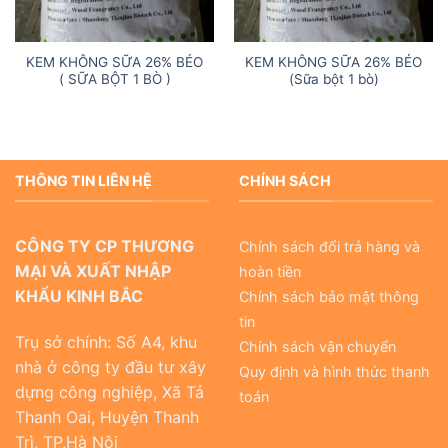
KEM KHÔNG SỮA 26% BÉO
KEM KHÔNG SỮA 26% BÉO
( SỮA BỘT 1 BÒ )
(Sữa bột 1 bò)
THÔNG TIN LIÊN HỆ
CHÍNH SÁCH
CÔNG TY CP THƯƠNG
Chính sách đổi trả hàng và
MẠI VÀ XUẤT NHẬP
hoàn tiền
KHẨU KINH BẮC
Chính sách bảo mật thông
tin
Trụ sở chính: Số A4, khu
Chính sách vận chuyển
nhà ở công ty đầu tư xây
Quy định và hình thức thanh
dựng công nghiệp, Xã Tả
toán
Thanh Oai, Huyện Thanh
Trì, TP.Hà Nội