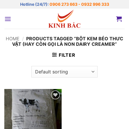
Bỏ
Hotline (24/7):
0906 273 663 - 0932 996 333
qua
nội
dung
HOME
/
PRODUCTS TAGGED “BỘT KEM BÉO THƯC
VẬT (HAY CÒN GỌI LÀ NON DAIRY CREAMER”
FILTER
Add to
wishlist