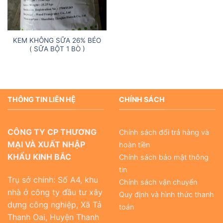
KEM KHÔNG SỮA 26% BÉO
( SỮA BỘT 1 BÒ )
THÔNG TIN LIÊN HỆ
CHÍNH SÁCH
CÔNG TY CP THƯƠNG
Chính sách đổi trả hàng và
MẠI VÀ XUẤT NHẬP
hoàn tiền
KHẨU KINH BẮC
Chính sách bảo mật thông
tin
Trụ sở chính: Số A4, khu
Chính sách vận chuyển
nhà ở công ty đầu tư xây
Quy định và hình thức thanh
dựng công nghiệp, Xã Tả
toán
Thanh Oai, Huyện Thanh