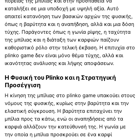
πορείας της μπίλιας και στην προσπάθεια να
καταλήξει σε μια υποδοχή με υψηλή αξία. Αυτό
απαιτεί κατανόηση των βασικών αρχών της φυσικής,
όπως η βαρύτητα και η αναπήδηση, αλλά και μια δόση
τύχης. Παράγοντες όπως η γωνία ρίψης, η ταχύτητα
της μπίλιας και η διάταξη των καρφιών παίζουν
καθοριστικό ρόλο στην τελική έκβαση. Η επιτυχία στο
plinko game δεν είναι μόνο θέμα τύχης, αλλά και
ικανότητας ανάλυσης και λήψης αποφάσεων.
Η Φυσική του Plinko και η Στρατηγική
Προσέγγιση
Η κίνηση της μπίλιας στο plinko game υπακούει στους
νόμους της φυσικής, κυρίως στην βαρύτητα και την
ελαστική σύγκρουση. Η βαρύτητα επιταχύνει την
μπίλια προς τα κάτω, ενώ οι αναπηδήσεις από τα
καρφιά αλλάζουν την κατεύθυνσή της. Η γωνία με
την οποία η μπίλια προσκρούει σε ένα καρφί