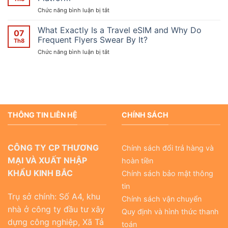
เสี่ยง
ở
Chức năng bình luận bị tắt
โชค
Choosing
แบบ
a
หมุน
What Exactly Is a Travel eSIM and Why Do
07
Trustworthy
วง
Frequent Flyers Swear By It?
Th8
Digital
ล้อ
ở
Chức năng bình luận bị tắt
Gambling
ออนไลน์
What
Platform
Exactly
Is
a
Travel
eSIM
and
THÔNG TIN LIÊN HỆ
CHÍNH SÁCH
Why
Do
Frequent
CÔNG TY CP THƯƠNG
Flyers
Chính sách đổi trả hàng và
Swear
MẠI VÀ XUẤT NHẬP
hoàn tiền
By
KHẨU KINH BẮC
It?
Chính sách bảo mật thông
tin
Trụ sở chính: Số A4, khu
Chính sách vận chuyển
nhà ở công ty đầu tư xây
Quy định và hình thức thanh
dựng công nghiệp, Xã Tả
toán