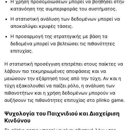
Η χρήση προσομοιώσεων μπορεί να βοηθήσει στην
κατανόηση της συμπεριφοράς του συστήματος.
Η στατιστική ανάλυση των δεδομένων μπορεί να
αποκαλύψει κρυφές τάσεις.
Η προσαρμογή της στρατηγικής με βάση τα
δεδομένα μπορεί να βελτιώσει τις πιθανότητες
επιτυχίας.
Η στατιστική προσέγγιση επιτρέπει στους παίκτες να
λάβουν πιο τεκμηριωμένες αποφάσεις και να
μειώσουν την εξάρτησή τους από την τύχη. Αν και η
τύχη εξακολουθεί να παίζει ρόλο, η ανάλυση των
πιθανοτήτων και η χρήση δεδομένων μπορούν να
αυξήσουν τις πιθανότητες επιτυχίας στο plinko game.
Ψυχολογία του Παιχνιδιού και Διαχείριση
Κινδύνου