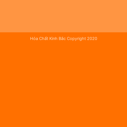
Hóa Chất Kinh Bắc Copyright 2020