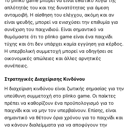
Το plinko game μπορεί να είναι εθιστικό λόγω της
απλότητάς του και της δυνατότητας για άμεση
ανταμοιβή. Η αίσθηση του ελέγχου, ακόμη και αν
είναι ψευδής, μπορεί να ενισχύσει την επιθυμία για
συνέχιση του παιχνιδιού. Είναι σημαντικό να
θυμόμαστε ότι το plinko game είναι ένα παιχνίδι
τύχης και ότι δεν υπάρχει καμία εγγύηση για κέρδος.
Η υπερβολική συμμετοχή μπορεί να οδηγήσει σε
οικονομικές απώλειες και άλλες αρνητικές
συνέπειες.
Στρατηγικές Διαχείρισης Κινδύνου
Η διαχείριση κινδύνου είναι ζωτικής σημασίας για την
υπεύθυνη συμμετοχή στο plinko game. Οι παίκτες
πρέπει να καθορίζουν ένα προϋπολογισμό για το
παιχνίδι και να μην τον υπερβαίνουν. Επίσης, είναι
σημαντικό να θέτουν όρια χρόνου για το παιχνίδι και
να κάνουν διαλείμματα για να αποφύγουν την