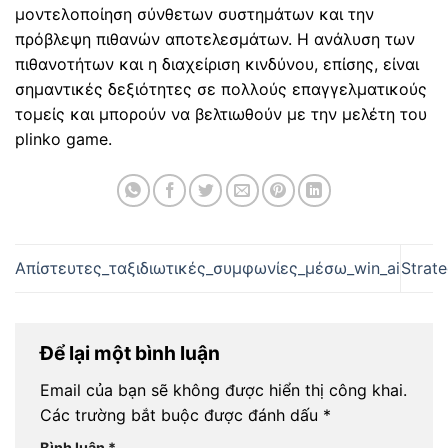
μοντελοποίηση σύνθετων συστημάτων και την
πρόβλεψη πιθανών αποτελεσμάτων. Η ανάλυση των
πιθανοτήτων και η διαχείριση κινδύνου, επίσης, είναι
σημαντικές δεξιότητες σε πολλούς επαγγελματικούς
τομείς και μπορούν να βελτιωθούν με την μελέτη του
plinko game.
Απίστευτες_ταξιδιωτικές_συμφωνίες_μέσω_win_ai
Strate
Để lại một bình luận
Email của bạn sẽ không được hiển thị công khai.
Các trường bắt buộc được đánh dấu
*
Bình luận
*