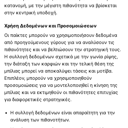
κατανομή, με την μέγιστη πιθανότητα να βρίσκεται
στην κεντρική υποδοχή.
Χρήση Δεδομένων και Προσομοιώσεων
Οι παίκτες μπορούν να χρησιμοποιήσουν δεδομένα
από προηγούμενους γύρους για να αναλύσουν τις
πιθανότητες και να βελτιώσουν την στρατηγική τους.
Η συλλογή δεδομένων σχετικά με την γωνία ρίψης,
την διάταξη των καρφιών και την τελική θέση της
μπίλιας μπορεί να αποκαλύψει τάσεις και μοτίβα.
Επιπλέον, μπορούν να χρησιμοποιηθούν
προσομοιώσεις για να μοντελοποιηθεί η κίνηση της
μπίλιας και να εκτιμηθούν οι πιθανότητες επιτυχίας
για διαφορετικές στρατηγικές.
Η συλλογή δεδομένων είναι απαραίτητη για την
ανάλυση των πιθανοτήτων.