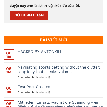
duyệt này cho lần bình luận kế tiếp của tôi.
BÀI VIẾT MỚI
HACKED BY ANTONKILL
06
Th8
Không
có
bình
luận
Navigating sports betting without the clutter:
06
ở
simplicity that speaks volumes
HACKED
Th8
BY
ở
Chức năng bình luận bị tắt
ANTONKILL
Navigating
sports
Test Post Created
06
betting
Th8
ở
Chức năng bình luận bị tắt
without
Test
the
Post
Mit jedem Einsatz wächst die Spannung – ein
clutter:
06
Created
simplicity
Blick auf die überraschend einfache Navigation