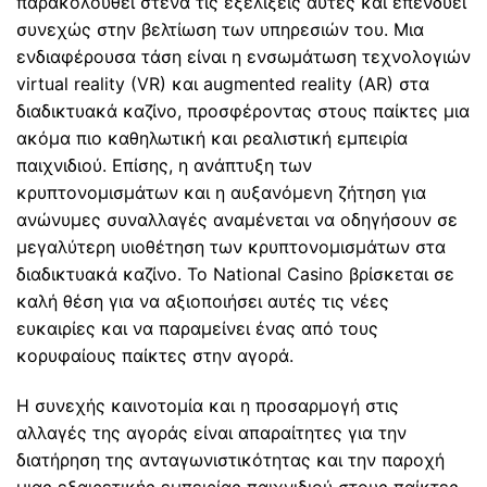
παρακολουθεί στενά τις εξελίξεις αυτές και επενδύει
συνεχώς στην βελτίωση των υπηρεσιών του. Μια
ενδιαφέρουσα τάση είναι η ενσωμάτωση τεχνολογιών
virtual reality (VR) και augmented reality (AR) στα
διαδικτυακά καζίνο, προσφέροντας στους παίκτες μια
ακόμα πιο καθηλωτική και ρεαλιστική εμπειρία
παιχνιδιού. Επίσης, η ανάπτυξη των
κρυπτονομισμάτων και η αυξανόμενη ζήτηση για
ανώνυμες συναλλαγές αναμένεται να οδηγήσουν σε
μεγαλύτερη υιοθέτηση των κρυπτονομισμάτων στα
διαδικτυακά καζίνο. Το National Casino βρίσκεται σε
καλή θέση για να αξιοποιήσει αυτές τις νέες
ευκαιρίες και να παραμείνει ένας από τους
κορυφαίους παίκτες στην αγορά.
Η συνεχής καινοτομία και η προσαρμογή στις
αλλαγές της αγοράς είναι απαραίτητες για την
διατήρηση της ανταγωνιστικότητας και την παροχή
μιας εξαιρετικής εμπειρίας παιχνιδιού στους παίκτες.