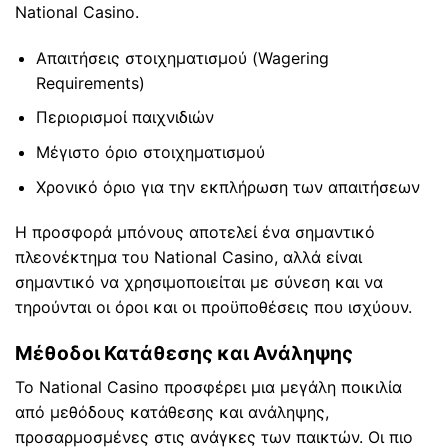
National Casino.
Απαιτήσεις στοιχηματισμού (Wagering
Requirements)
Περιορισμοί παιχνιδιών
Μέγιστο όριο στοιχηματισμού
Χρονικό όριο για την εκπλήρωση των απαιτήσεων
Η προσφορά μπόνους αποτελεί ένα σημαντικό
πλεονέκτημα του National Casino, αλλά είναι
σημαντικό να χρησιμοποιείται με σύνεση και να
τηρούνται οι όροι και οι προϋποθέσεις που ισχύουν.
Μέθοδοι Κατάθεσης και Ανάληψης
Το National Casino προσφέρει μια μεγάλη ποικιλία
από μεθόδους κατάθεσης και ανάληψης,
προσαρμοσμένες στις ανάγκες των παικτών. Οι πιο