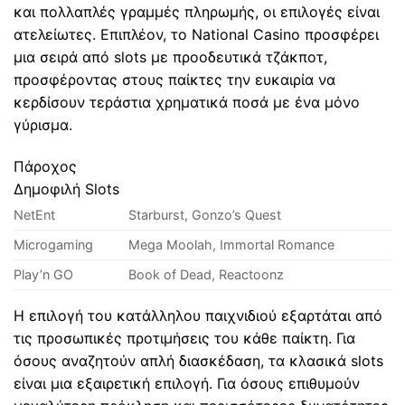
και πολλαπλές γραμμές πληρωμής, οι επιλογές είναι
ατελείωτες. Επιπλέον, το National Casino προσφέρει
μια σειρά από slots με προοδευτικά τζάκποτ,
προσφέροντας στους παίκτες την ευκαιρία να
κερδίσουν τεράστια χρηματικά ποσά με ένα μόνο
γύρισμα.
Πάροχος
Δημοφιλή Slots
NetEnt
Starburst, Gonzo’s Quest
Microgaming
Mega Moolah, Immortal Romance
Play’n GO
Book of Dead, Reactoonz
Η επιλογή του κατάλληλου παιχνιδιού εξαρτάται από
τις προσωπικές προτιμήσεις του κάθε παίκτη. Για
όσους αναζητούν απλή διασκέδαση, τα κλασικά slots
είναι μια εξαιρετική επιλογή. Για όσους επιθυμούν