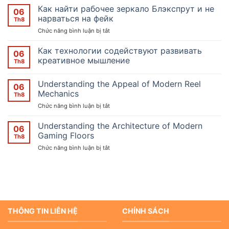
такое
Как найти рабочее зеркало Блэкспрут и не
06
блэкспрут
нарваться на фейк
Th8
и
ở
Chức năng bình luận bị tắt
зачем
Как
он
найти
Как технологии содействуют развивать
нужен
06
рабочее
новичку
креативное мышление
Th8
зеркало
Không
Блэкспрут
có
Understanding the Appeal of Modern Reel
и
bình
06
luận
не
Mechanics
Th8
ở
нарваться
Как
ở
Chức năng bình luận bị tắt
на
технологии
Understanding
содействуют
фейк
the
развивать
Understanding the Architecture of Modern
06
креативное
Appeal
Gaming Floors
Th8
мышление
of
ở
Chức năng bình luận bị tắt
Modern
Understanding
Reel
the
Mechanics
Architecture
of
Modern
Gaming
Floors
THÔNG TIN LIÊN HỆ
CHÍNH SÁCH