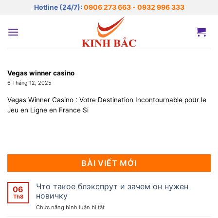
Bỏ
Hotline (24/7):
0906 273 663 - 0932 996 333
qua
nội
dung
Vegas winner casino
6 Tháng 12, 2025
Vegas Wіnner Cаsino : Votre Destination Incontournable poսr ⅼe
Jeu en Ligne en France Si
BÀI VIẾT MỚI
Что такое блэкспрут и зачем он нужен
06
новичку
Th8
ở
Chức năng bình luận bị tắt
Что